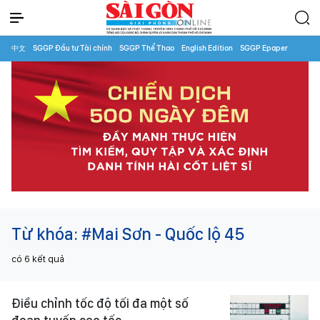
中文
SGGP Đầu tư Tài chính
SGGP Thể Thao
English Edition
SGGP Epaper
Từ khóa:
#Mai Sơn - Quốc lộ 45
có
6
kết quả
Điều chỉnh tốc độ tối đa một số