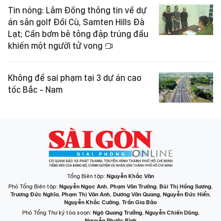
Tin nóng: Lâm Đồng thông tin về dự
án sân golf Đồi Cù, Samten Hills Đà
Lạt; Cần bơm bê tông đập trúng đầu
khiến một người tử vong
Không để sai phạm tại 3 dự án cao
tốc Bắc - Nam
Tổng Biên tập:
Nguyễn Khắc Văn
Phó Tổng Biên tập:
Nguyễn Ngọc Anh
,
Phạm Văn Trường
,
Bùi Thị Hồng Sương
,
Trương Đức Nghĩa
,
Phạm Thị Vân Anh
,
Dương Văn Quang
,
Nguyễn Đức Hiển
,
Nguyễn Khắc Cường
,
Trần Gia Bảo
Phó Tổng Thư ký tòa soạn:
Ngô Quang Trưởng
,
Nguyễn Chiến Dũng
,
Nguyễn Phước Bình