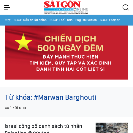
中文
SGGP Đầu tư Tài chính
SGGP Thể Thao
English Edition
SGGP Epaper
Từ khóa:
#Marwan Barghouti
có
1
kết quả
Israel công bố danh sách tù nhân