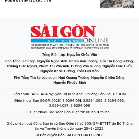
Palestine được thả
Tổng Biên tập:
Nguyễn Khắc Văn
Phó Tổng Biên tập:
Nguyễn Ngọc Anh
,
Phạm Văn Trường
,
Bùi Thị Hồng Sương
,
Trương Đức Nghĩa
,
Phạm Thị Vân Anh
,
Dương Văn Quang
,
Nguyễn Đức Hiển
,
Nguyễn Khắc Cường
,
Trần Gia Bảo
Phó Tổng Thư ký tòa soạn:
Ngô Quang Trưởng
,
Nguyễn Chiến Dũng
,
Nguyễn Phước Bình
Tòa soạn
: 432-434 Nguyễn Thị Minh Khai, Phường Bàn Cờ, TP.HCM
Điện thoại Báo SGGP
: (028) 3.9294.091, 3.9294.092, 3.9294.093,
3.9294.097, 3.9294.098
Điện thoại Tòa soạn Báo Điện tử
: 08 65 11 22 55
Giấy phép hoạt động Báo in và Báo Điện tử số 305/GP-BTTTT do Bộ Thông
tin và Truyền thông cấp ngày 28-8-2023.
© Bản quyền Báo SÀI GÒN GIẢI PHÓNG.