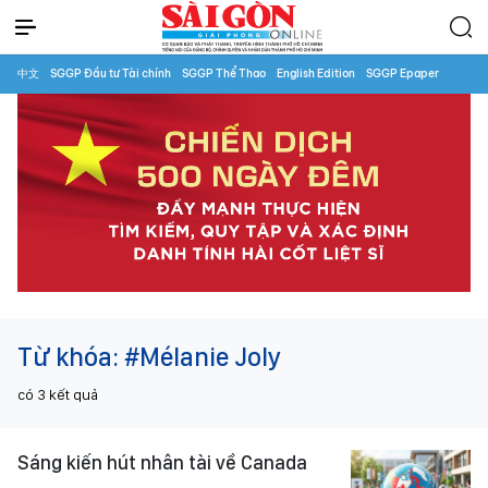
中文
SGGP Đầu tư Tài chính
SGGP Thể Thao
English Edition
SGGP Epaper
Từ khóa:
#Mélanie Joly
có
3
kết quả
Sáng kiến hút nhân tài về Canada