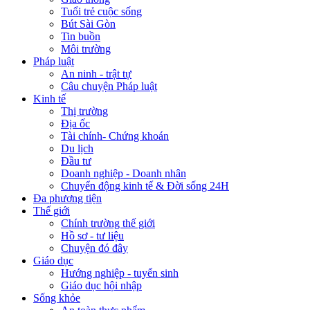
Tuổi trẻ cuộc sống
Bút Sài Gòn
Tin buồn
Môi trường
Pháp luật
An ninh - trật tự
Câu chuyện Pháp luật
Kinh tế
Thị trường
Địa ốc
Tài chính- Chứng khoán
Du lịch
Đầu tư
Doanh nghiệp - Doanh nhân
Chuyển động kinh tế & Đời sống 24H
Đa phương tiện
Thế giới
Chính trường thế giới
Hồ sơ - tư liệu
Chuyện đó đây
Giáo dục
Hướng nghiệp - tuyển sinh
Giáo dục hội nhập
Sống khỏe