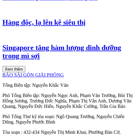
Hàng độc, lạ lên kệ siêu thị
Singapore tăng hàm lượng dinh dưỡng
trong mì sợi
Xem thêm
BÁO SÀI GÒN GIẢI PHÓNG
Tổng Biên tập:
Nguyễn Khắc Văn
Phó Tổng Biên tập:
Nguyễn Ngọc Anh
,
Phạm Văn Trường
,
Bùi Thị
Hồng Sương
,
Trương Đức Nghĩa
,
Phạm Thị Vân Anh
,
Dương Văn
Quang
,
Nguyễn Đức Hiển
,
Nguyễn Khắc Cường
,
Trần Gia Bảo
Phó Tổng Thư ký tòa soạn:
Ngô Quang Trưởng
,
Nguyễn Chiến
Dũng
,
Nguyễn Phước Bình
Tòa soạn
: 432-434 Nguyễn Thị Minh Khai, Phường Bàn Cờ,