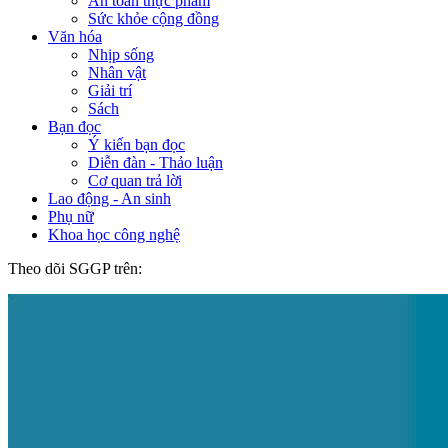
An toàn thực phẩm
Sức khỏe cộng đồng
Văn hóa
Nhịp sống
Nhân vật
Giải trí
Sách
Bạn đọc
Ý kiến bạn đọc
Diễn đàn - Thảo luận
Cơ quan trả lời
Lao động - An sinh
Phụ nữ
Khoa học công nghệ
Theo dõi SGGP trên: