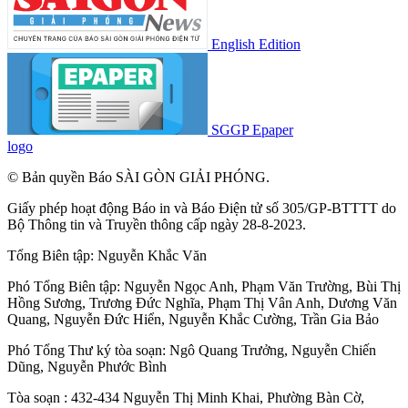
English Edition
SGGP Epaper
logo
© Bản quyền Báo SÀI GÒN GIẢI PHÓNG.
Giấy phép hoạt động Báo in và Báo Điện tử số 305/GP-BTTTT do
Bộ Thông tin và Truyền thông cấp ngày 28-8-2023.
Tổng Biên tập:
Nguyễn Khắc Văn
Phó Tổng Biên tập:
Nguyễn Ngọc Anh
,
Phạm Văn Trường
,
Bùi Thị
Hồng Sương
,
Trương Đức Nghĩa
,
Phạm Thị Vân Anh
,
Dương Văn
Quang
,
Nguyễn Đức Hiển
,
Nguyễn Khắc Cường
,
Trần Gia Bảo
Phó Tổng Thư ký tòa soạn:
Ngô Quang Trưởng
,
Nguyễn Chiến
Dũng
,
Nguyễn Phước Bình
Tòa soạn : 432-434 Nguyễn Thị Minh Khai, Phường Bàn Cờ,