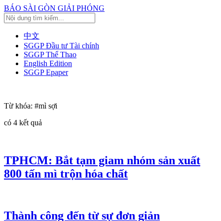
BÁO SÀI GÒN GIẢI PHÓNG
中文
SGGP Đầu tư Tài chính
SGGP Thể Thao
English Edition
SGGP Epaper
Từ khóa:
#mì sợi
có
4
kết quả
TPHCM: Bắt tạm giam nhóm sản xuất
800 tấn mì trộn hóa chất
Thành công đến từ sự đơn giản