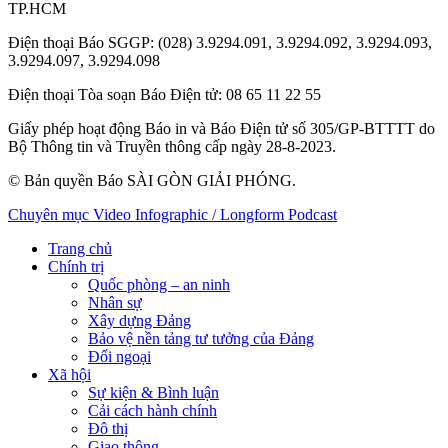
TP.HCM
Điện thoại Báo SGGP
: (028) 3.9294.091, 3.9294.092, 3.9294.093,
3.9294.097, 3.9294.098
Điện thoại Tòa soạn Báo Điện tử
: 08 65 11 22 55
Giấy phép hoạt động Báo in và Báo Điện tử số 305/GP-BTTTT do
Bộ Thông tin và Truyền thông cấp ngày 28-8-2023.
© Bản quyền Báo SÀI GÒN GIẢI PHÓNG.
Chuyên mục
Video
Infographic / Longform
Podcast
Trang chủ
Chính trị
Quốc phòng – an ninh
Nhân sự
Xây dựng Đảng
Bảo vệ nền tảng tư tưởng của Đảng
Đối ngoại
Xã hội
Sự kiện & Bình luận
Cải cách hành chính
Đô thị
Giao thông