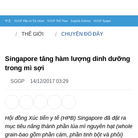
中文
SGGP Đầu tư Tài chính
SGGP Thể Thao
English Edition
SGGP Epaper
THẾ GIỚI
CHUYỆN ĐÓ ĐÂY
Singapore tăng hàm lượng dinh dưỡng
trong mì sợi
SGGP
14/12/2017 03:29
Hội đồng Xúc tiến y tế (HPB) Singapore đã đặt ra
mục tiêu nâng thành phần lúa mì nguyên hạt (whole
grain-bao gồm phần cám, phần tinh bột và phôi)