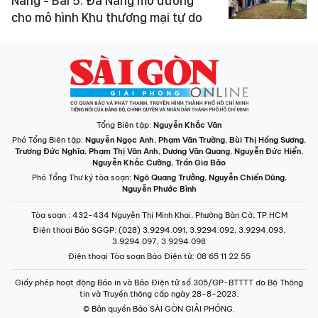
Nẵng - Bài 5: Đà Nẵng mở đường
cho mô hình Khu thương mại tự do
Tổng Biên tập:
Nguyễn Khắc Văn
Phó Tổng Biên tập:
Nguyễn Ngọc Anh
,
Phạm Văn Trường
,
Bùi Thị Hồng Sương
,
Trương Đức Nghĩa
,
Phạm Thị Vân Anh
,
Dương Văn Quang
,
Nguyễn Đức Hiển
,
Nguyễn Khắc Cường
,
Trần Gia Bảo
Phó Tổng Thư ký tòa soạn:
Ngô Quang Trưởng
,
Nguyễn Chiến Dũng
,
Nguyễn Phước Bình
Tòa soạn
: 432-434 Nguyễn Thị Minh Khai, Phường Bàn Cờ, TP.HCM
Điện thoại Báo SGGP
: (028) 3.9294.091, 3.9294.092, 3.9294.093,
3.9294.097, 3.9294.098
Điện thoại Tòa soạn Báo Điện tử
: 08 65 11 22 55
Giấy phép hoạt động Báo in và Báo Điện tử số 305/GP-BTTTT do Bộ Thông
tin và Truyền thông cấp ngày 28-8-2023.
© Bản quyền Báo SÀI GÒN GIẢI PHÓNG.