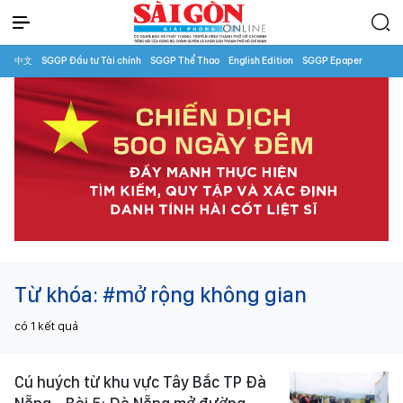
中文
SGGP Đầu tư Tài chính
SGGP Thể Thao
English Edition
SGGP Epaper
Từ khóa:
#mở rộng không gian
có
1
kết quả
Cú huých từ khu vực Tây Bắc TP Đà