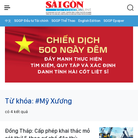
中文
SGGP Đầu tư Tài chính
SGGP Thể Thao
English Edition
SGGP Epaper
Từ khóa:
#Mỹ Xương
có
4
kết quả
Đồng Tháp: Cấp phép khai thác mỏ