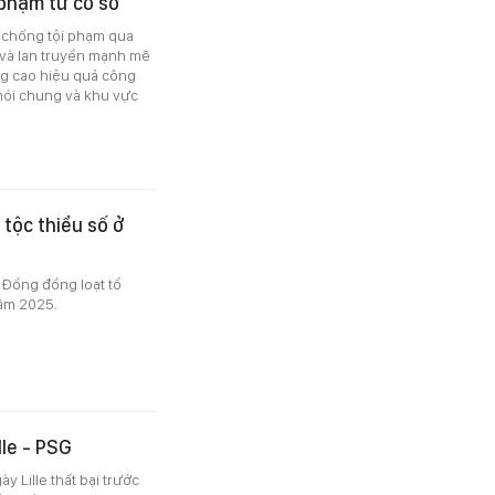
 phạm từ cơ sở
g chống tội phạm qua
 và lan truyền mạnh mẽ
ng cao hiệu quả công
 nói chung và khu vực
tộc thiểu số ở
 Đồng đồng loạt tổ
năm 2025.
le - PSG
 Lille thất bại trước