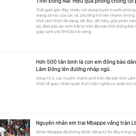
Tỉnh Đồng Nai: Hiệu quả phòng chống tội
Thời gian gần đây, nhiều nội dung tuyên truyền phòn
mạng xã hội của các xã, phường trở nên nhanh chóng
nhờ cách thức đa dạng, dễ đọc, dễ hiểu; góp phần nâ
tác đảm bảo an ninh trật tự trên địa bàn tỉnh Đồng Nai
giáp ranh với TPHCM nói riêng.
Hơn 500 tân binh là con em đồng bào dân 
Lâm Đồng lên đường nhập ngũ
Sáng 13-2, các huyện, thành phố trên địa bàn tỉnh Lâm
chức lễ giao, nhận quân thực hiện nghĩa vụ quân sự 
Nguyên nhân em trai Mbappe vắng trận Lil
Ethan Mbappe đã không được đăng ký thi đấu trong ngày