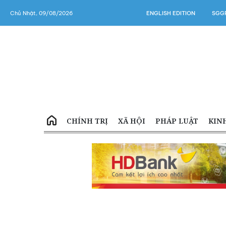
Chủ Nhật, 09/08/2026
ENGLISH EDITION
SGGP
CHÍNH TRỊ
XÃ HỘI
PHÁP LUẬT
KIN