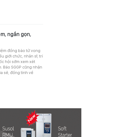
êm, ngắn gọn,
niệm đồng bào tử vong
u giới chức, nhân sĩ, trí
uốc hội sớm xem xét
ệm. Báo SGGP cũng nhận
ia sẻ, đồng tình về