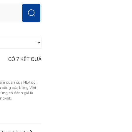
CÓ
7
KẾT QUẢ
cầm quân của HLV đội
h công của bóng Việt
ũng có đánh giá là
ng-sik.