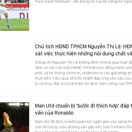
Paris Saint-Germain - đội bóng cũ của tài năng trẻ ngư
Chủ tịch HĐND TPHCM Nguyễn Thị Lệ: HĐ
sát việc thực hiện những nội dung chất v
Đồng chí Nguyễn Thị Lệ khẳng định, thông qua hoạt đ
định rõ nét hơn một HĐND TPHCM luôn đồng hành cùn
phố, cả hệ thống chính trị, nhằm tìm ra các giải pháp ph
thực tiễn, hiệu quả, khả thi nhằm đáp ứng yêu cầu củ
tri và thúc đẩy sự phát triển ổn định, bền vững của TP
Man Utd chuẩn bị 'bước đi thích hợp' đáp
vấn của Ronaldo
Man Utd đã đưa ra một tuyên bố ngắn gọn vào sáng th
còn lại trong cuộc phỏng vấn gây sốc của Cristiano R
Piers Morgan phát hành vào thứ Tư và thứ Năm.