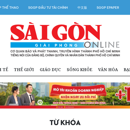
 THỂ THAO
SGGP ĐẦU TƯ TÀI CHÍNH
中文版
SGGP EPAPER
H TẾ
THẾ GIỚI
GIÁO DỤC
SỐNG KHỎE
VĂN HÓA
BẠ
TỪ KHÓA