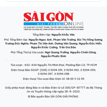
Tổng Biên tập:
Nguyễn Khắc Văn
Phó Tổng Biên tập:
Nguyễn Ngọc Anh
,
Phạm Văn Trường
,
Bùi Thị Hồng Sương
,
Trương Đức Nghĩa
,
Phạm Thị Vân Anh
,
Dương Văn Quang
,
Nguyễn Đức Hiển
,
Nguyễn Khắc Cường
,
Trần Gia Bảo
Phó Tổng Thư ký tòa soạn:
Ngô Quang Trưởng
,
Nguyễn Chiến Dũng
,
Nguyễn Phước Bình
Tòa soạn
: 432-434 Nguyễn Thị Minh Khai, Phường Bàn Cờ, TP.HCM
Điện thoại Báo SGGP
: (028) 3.9294.091, 3.9294.092, 3.9294.093,
3.9294.097, 3.9294.098
Điện thoại Tòa soạn Báo Điện tử
: 08 65 11 22 55
Giấy phép hoạt động Báo in và Báo Điện tử số 305/GP-BTTTT do Bộ Thông
tin và Truyền thông cấp ngày 28-8-2023.
© Bản quyền Báo SÀI GÒN GIẢI PHÓNG.