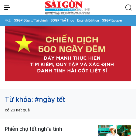
中文
SGGP Đầu tư Tài chính
SGGP Thể Thao
English Edition
SGGP Epaper
Từ khóa:
#ngày tết
có
23
kết quả
Phiên chợ tết nghĩa tình