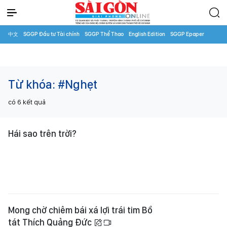
中文
SGGP Đầu tư Tài chính
SGGP Thể Thao
English Edition
SGGP Epaper
Từ khóa:
#Nghẹt
có
6
kết quả
Hái sao trên trời?
Mong chờ chiêm bái xá lợi trái tim Bồ
tát Thích Quảng Đức