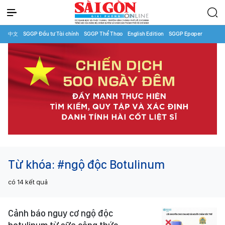
中文
SGGP Đầu tư Tài chính
SGGP Thể Thao
English Edition
SGGP Epaper
Từ khóa:
#ngộ độc Botulinum
có
14
kết quả
Cảnh báo nguy cơ ngộ độc