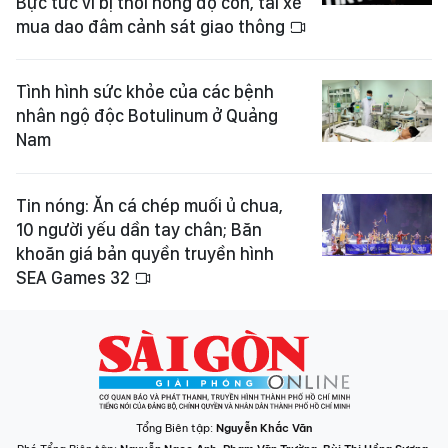
Bực tức vì bị thổi nồng độ cồn, tài xế
mua dao đâm cảnh sát giao thông
Tình hình sức khỏe của các bệnh
nhân ngộ độc Botulinum ở Quảng
Nam
Tin nóng: Ăn cá chép muối ủ chua,
10 người yếu dần tay chân; Băn
khoăn giá bản quyền truyền hình
SEA Games 32
Tổng Biên tập:
Nguyễn Khắc Văn