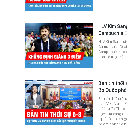
HLV Kim Sang
Campuchia
HLV Kim Sang-sik
Campuchia để già
Campuchia khó có
nhau ở lượt trậ
Bản tin thời
Bộ Quốc phò
Bản tin thời sự 
sau: Việt Nam - 
mỗi nước; Thườn
học; Giá xăng dầ
lấp ô tô, sơ tán
“điểm nóng” ô n