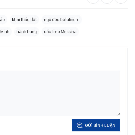
iáo
khai thác đất
ngộ độc botulinum
 Minh
hành hung
cầu treo Messina
GỬI BÌNH LUẬN