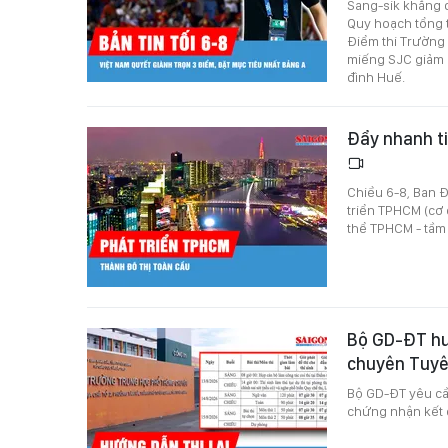
Sang-sik khẳng 
Quy hoạch tổng t
Điểm thi Trường
miếng SJC giảm 
đình Huế.
Đẩy nhanh t
Chiều 6-8, Ban Đ
triển TPHCM (cơ 
thể TPHCM - tầm
Bộ GD-ĐT hướ
chuyên Tuy
Bộ GD-ĐT yêu cầ
chứng nhận kết q