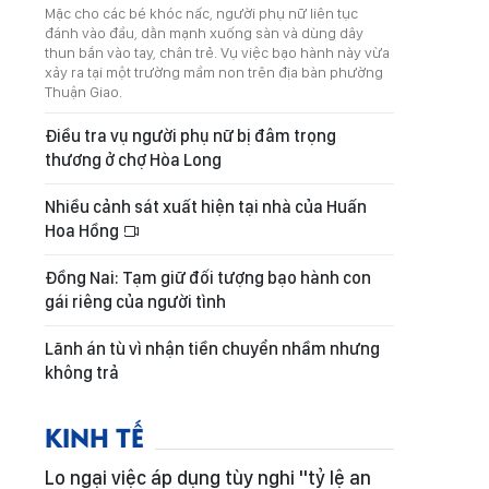
Mặc cho các bé khóc nấc, người phụ nữ liên tục
đánh vào đầu, dằn mạnh xuống sàn và dùng dây
thun bắn vào tay, chân trẻ. Vụ việc bạo hành này vừa
xảy ra tại một trường mầm non trên địa bàn phường
Thuận Giao.
Điều tra vụ người phụ nữ bị đâm trọng
thương ở chợ Hòa Long
Nhiều cảnh sát xuất hiện tại nhà của Huấn
Hoa Hồng
Đồng Nai: Tạm giữ đối tượng bạo hành con
gái riêng của người tình
Lãnh án tù vì nhận tiền chuyển nhầm nhưng
không trả
KINH TẾ
Lo ngại việc áp dụng tùy nghi "tỷ lệ an