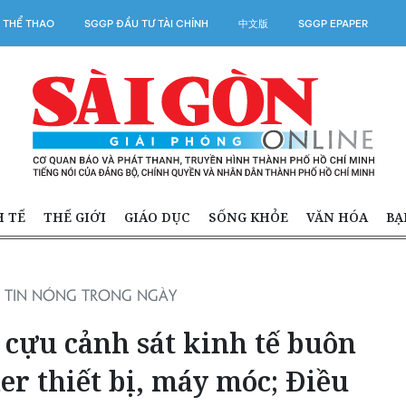
 THỂ THAO
SGGP ĐẦU TƯ TÀI CHÍNH
中文版
SGGP EPAPER
H TẾ
THẾ GIỚI
GIÁO DỤC
SỐNG KHỎE
VĂN HÓA
BẠ
TIN NÓNG TRONG NGÀY
 cựu cảnh sát kinh tế buôn
ner thiết bị, máy móc; Điều