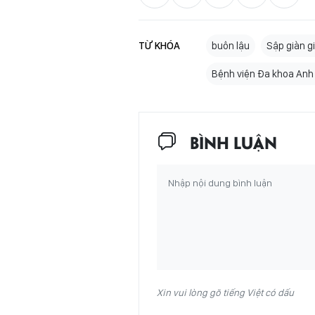
TỪ KHÓA
buôn lậu
Sập giàn g
Bệnh viện Đa khoa Anh
BÌNH LUẬN
Xin vui lòng gõ tiếng Việt có dấu