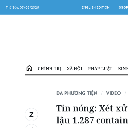
Thứ Sáu, 07/08/2026
ENGLISH EDITION
SGGP
CHÍNH TRỊ
XÃ HỘI
PHÁP LUẬT
KIN
ĐA PHƯƠNG TIỆN
VIDEO
Tin nóng: Xét xử
lậu 1.287 contai