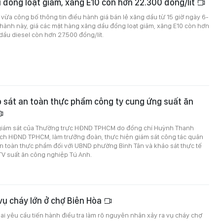
 đồng loạt giảm, xăng E10 còn hơn 22.300 đồng/lít
ừa công bố thông tin điều hành giá bán lẻ xăng dầu từ 15 giờ ngày 6-
 hành này, giá các mặt hàng xăng dầu đồng loạt giảm, xăng E10 còn hơn
 dầu diesel còn hơn 27.500 đồng/lít.
 sát an toàn thực phẩm công ty cung ứng suất ăn
giám sát của Thường trực HĐND TPHCM do đồng chí Huỳnh Thanh
ịch HĐND TPHCM, làm trưởng đoàn, thực hiện giám sát công tác quản
n toàn thực phẩm đối với UBND phường Bình Tân và khảo sát thực tế
V suất ăn công nghiệp Tú Anh.
vụ cháy lớn ở chợ Biên Hòa
 yêu cầu tiến hành điều tra làm rõ nguyên nhân xảy ra vụ cháy chợ