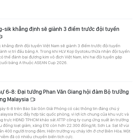
-sik khẳng định sẽ giành 3 điểm trước đội tuyển
 khẳng định đội tuyển Việt Nam sẽ giành 3 điểm trước đội tuyển
nh vị trí đầu bảng A. Trong khi HLV Koji Gyotoku thừa nhận đội tuyển
 thể đánh bại đương kim vô địch Việt Nam, khi hai đội tuyển gặp
n cuối bảng A thuộc ASEAN Cup 2026.
 sự 6-8: Đại tướng Phan Văn Giang hội đàm Bộ trưởng
ng Malaysia
ngày 6-8 trên Báo Sài Gòn Giải Phóng có các thông tin đáng chú ý
Malaysia thúc đẩy hợp tác quốc phòng, vì lợi ích chung của khu vực và
g trực HĐND TPHCM khảo sát ATTP công ty cung ứng suất ăn trường
u đồng loạt giảm, xăng E10 còn hơn 22.300 đồng/lít; Sơn La: Sạt lở vùi
 gần 400 người trong đêm; Hiện trường vụ cháy lớn ở chợ Biên Hòa; Một
hiễm đã có nhiều chuyển biến tích cực.