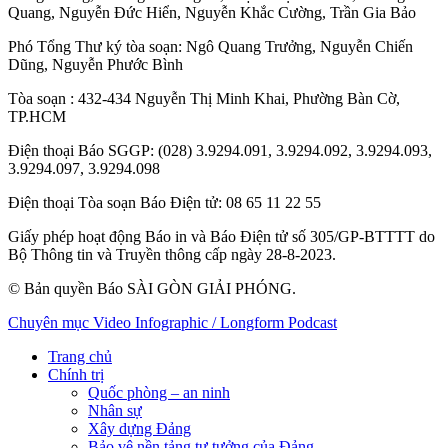
Quang
,
Nguyễn Đức Hiển
,
Nguyễn Khắc Cường
,
Trần Gia Bảo
Phó Tổng Thư ký tòa soạn:
Ngô Quang Trưởng
,
Nguyễn Chiến
Dũng
,
Nguyễn Phước Bình
Tòa soạn
: 432-434 Nguyễn Thị Minh Khai, Phường Bàn Cờ,
TP.HCM
Điện thoại Báo SGGP
: (028) 3.9294.091, 3.9294.092, 3.9294.093,
3.9294.097, 3.9294.098
Điện thoại Tòa soạn Báo Điện tử
: 08 65 11 22 55
Giấy phép hoạt động Báo in và Báo Điện tử số 305/GP-BTTTT do
Bộ Thông tin và Truyền thông cấp ngày 28-8-2023.
© Bản quyền Báo SÀI GÒN GIẢI PHÓNG.
Chuyên mục
Video
Infographic / Longform
Podcast
Trang chủ
Chính trị
Quốc phòng – an ninh
Nhân sự
Xây dựng Đảng
Bảo vệ nền tảng tư tưởng của Đảng