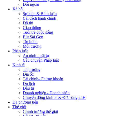
Đối ngoại
Xã hội
Sự kiện & Bình luận
Cải cách hành chính
Đô thị
Giao thông
Tuổi trẻ cuộc sống
Bút Sài Gòn
Tin buồn
Môi trường
Pháp luật
An ninh - trật tự
Câu chuyện Pháp luật
Kinh tế
Thị trường
Địa ốc
Tài chính- Chứng khoán
Du lịch
Đầu tư
Doanh nghiệp - Doanh nhân
Chuyển động kinh tế & Đời sống 24H
Đa phương tiện
Thế giới
Chính trường thế giới