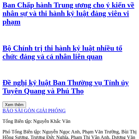
Ban Chấp hành Trung ương cho ý kiến về
nhân sự và thi hành kỷ luật đảng viên vi
phạm
Bộ Chính trị thi hành kỷ luật nhiều tổ
chức đảng và cá nhân liên quan
Đề nghị kỷ luật Ban Thường vụ Tỉnh ủy
Tuyên Quang và Phú Thọ
Xem thêm
BÁO SÀI GÒN GIẢI PHÓNG
Tổng Biên tập:
Nguyễn Khắc Văn
Phó Tổng Biên tập:
Nguyễn Ngọc Anh
,
Phạm Văn Trường
,
Bùi Thị
Hồng Sương
,
Trương Đức Nghĩa
,
Phạm Thị Vân Anh
,
Dương Văn