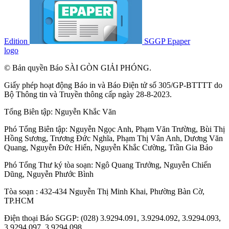
Edition
SGGP Epaper
logo
© Bản quyền Báo SÀI GÒN GIẢI PHÓNG.
Giấy phép hoạt động Báo in và Báo Điện tử số 305/GP-BTTTT do
Bộ Thông tin và Truyền thông cấp ngày 28-8-2023.
Tổng Biên tập:
Nguyễn Khắc Văn
Phó Tổng Biên tập:
Nguyễn Ngọc Anh
,
Phạm Văn Trường
,
Bùi Thị
Hồng Sương
,
Trương Đức Nghĩa
,
Phạm Thị Vân Anh
,
Dương Văn
Quang
,
Nguyễn Đức Hiển
,
Nguyễn Khắc Cường
,
Trần Gia Bảo
Phó Tổng Thư ký tòa soạn:
Ngô Quang Trưởng
,
Nguyễn Chiến
Dũng
,
Nguyễn Phước Bình
Tòa soạn : 432-434 Nguyễn Thị Minh Khai, Phường Bàn Cờ,
TP.HCM
Điện thoại Báo SGGP: (028) 3.9294.091, 3.9294.092, 3.9294.093,
3.9294.097, 3.9294.098