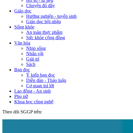
Hồ sơ - tư liệu
Chuyện đó đây
Giáo dục
Hướng nghiệp - tuyển sinh
Giáo dục hội nhập
Sống khỏe
An toàn thực phẩm
Sức khỏe cộng đồng
Văn hóa
Nhịp sống
Nhân vật
Giải trí
Sách
Bạn đọc
Ý kiến bạn đọc
Diễn đàn - Thảo luận
Cơ quan trả lời
Lao động - An sinh
Phụ nữ
Khoa học công nghệ
Theo dõi SGGP trên: