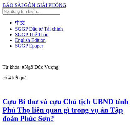
BÁO SÀI GÒN GIẢI PHÓNG
中文
SGGP Đầu tư Tài chính
SGGP Thể Thao
English Edition
SGGP Epaper
Từ khóa:
#Ngô Đức Vượng
có
4
kết quả
Cựu Bí thư và cựu Chủ tịch UBND tỉnh
Phú Thọ liên quan gì trong vụ án Tập
đoàn Phúc Sơn?