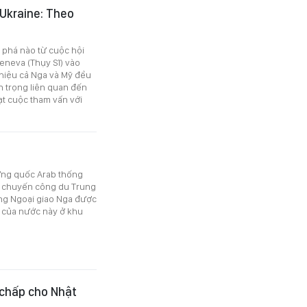
 Ukraine: Theo
 phá nào từ cuộc hội
eneva (Thụy Sĩ) vào
 hiệu cả Nga và Mỹ đều
n trọng liên quan đến
ạt cuộc tham vấn với
ơng quốc Arab thống
ng chuyến công du Trung
ng Ngoại giao Nga được
o của nước này ở khu
 chấp cho Nhật