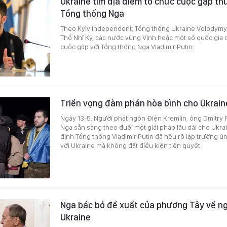
Ukraine tìm địa điểm tổ chức cuộc gặp th
Tổng thống Nga
Theo Kyiv Independent, Tổng thống Ukraine Volodymyr
Thổ Nhĩ Kỳ, các nước vùng Vịnh hoặc một số quốc gia 
cuộc gặp với Tổng thống Nga Vladimir Putin.
Triển vọng đàm phán hòa bình cho Ukrain
Ngày 13-5, Người phát ngôn Điện Kremlin, ông Dmitry
Nga sẵn sàng theo đuổi một giải pháp lâu dài cho Ukra
định Tổng thống Vladimir Putin đã nêu rõ lập trường ủ
với Ukraine mà không đặt điều kiện tiên quyết.
Nga bác bỏ đề xuất của phương Tây về n
Ukraine