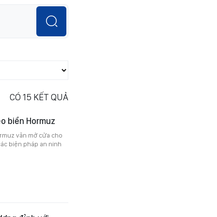
CÓ
15
KẾT QUẢ
 eo biển Hormuz
ormuz vẫn mở cửa cho
 các biện pháp an ninh