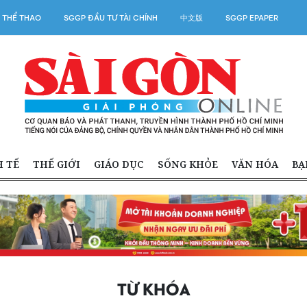
 THỂ THAO
SGGP ĐẦU TƯ TÀI CHÍNH
中文版
SGGP EPAPER
H TẾ
THẾ GIỚI
GIÁO DỤC
SỐNG KHỎE
VĂN HÓA
BẠ
TỪ KHÓA