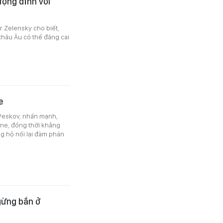
ượng đỉnh với
 Zelensky cho biết,
châu Âu có thể đăng cai
e
 Peskov, nhấn mạnh,
ine, đồng thời khẳng
ng hộ nối lại đàm phán
gừng bắn ở