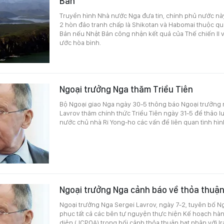
Bản
Truyền hình Nhà nước Nga đưa tin, chính phủ nước nà
2 hòn đảo tranh chấp là Shikotan và Habomai thuộc qu
Bản nếu Nhật Bản công nhận kết quả của Thế chiến II v
ước hòa bình.
Ngoại trưởng Nga thăm Triều Tiên
Bộ Ngoại giao Nga ngày 30-5 thông báo Ngoại trưởng
Lavrov thăm chính thức Triều Tiên ngày 31-5 để thảo l
nước chủ nhà Ri Yong-ho các vấn đề liên quan tình hìn
Ngoại trưởng Nga cảnh báo về thỏa thuận
Ngoại trưởng Nga Sergei Lavrov, ngày 7-2, tuyên bố Nga
phục tất cả các bên tự nguyện thực hiện Kế hoạch hà
diện (JCPOA) trong bối cảnh thỏa thuận hạt nhân với I