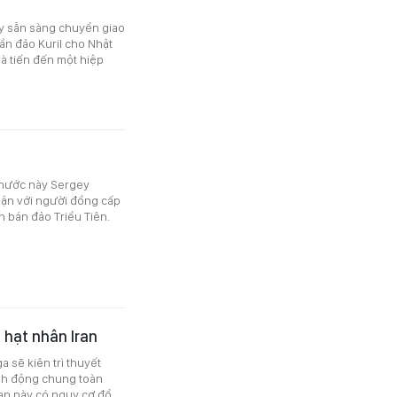
y sẵn sàng chuyển giao
ần đảo Kuril cho Nhật
à tiến đến một hiệp
 nước này Sergey
uận với người đồng cấp
h bán đảo Triều Tiên.
 hạt nhân Iran
 sẽ kiên trì thuyết
nh động chung toàn
ran này có nguy cơ đổ