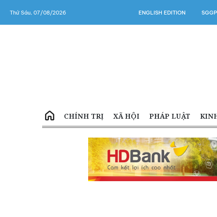
Thứ Sáu, 07/08/2026
ENGLISH EDITION
SGGP
CHÍNH TRỊ
XÃ HỘI
PHÁP LUẬT
KIN