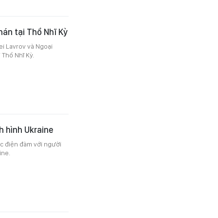
án tại Thổ Nhĩ Kỳ
ei Lavrov và Ngoại
 Thổ Nhĩ Kỳ.
h hình Ukraine
c điện đàm với người
ine.