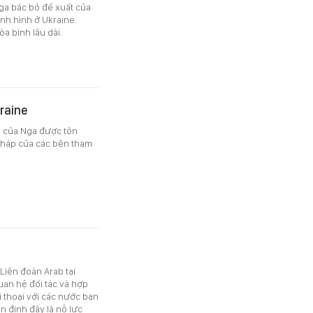
ga bác bỏ đề xuất của
nh hình ở Ukraine.
a bình lâu dài.
raine
h của Nga được tôn
pháp của các bên tham
Liên đoàn Arab tại
uan hệ đối tác và hợp
 thoại với các nước bạn
n định đây là nỗ lực