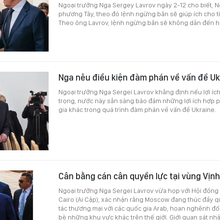
Ngoại trưởng Nga Sergey Lavrov ngày 2-12 cho biết, N
phương Tây, theo đó lệnh ngừng bắn sẽ giúp ích cho tì
Theo ông Lavrov, lệnh ngừng bắn sẽ không dẫn đến hò
Nga nêu điều kiện đàm phán về vấn đề Uk
Ngoại trưởng Nga Sergei Lavrov khẳng định nếu lợi íc
trọng, nước này sẵn sàng bảo đảm những lợi ích hợp 
gia khác trong quá trình đàm phán về vấn đề Ukraine.
Cân bằng cán cân quyền lực tại vùng Vịnh
Ngoại trưởng Nga Sergei Lavrov vừa họp với Hội đồng 
Cairo (Ai Cập), xác nhận rằng Moscow đang thúc đẩy q
tác thương mại với các quốc gia Arab, hoan nghênh đối
bè những khu vực khác trên thế giới. Giới quan sát nhậ