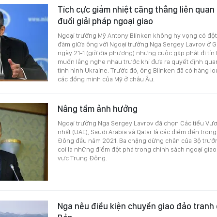
Tích cực giảm nhiệt căng thẳng liên quan
đuổi giải pháp ngoại giao
Ngoại trưởng Mỹ Antony Blinken không hy vọng có đột
đàm giữa ông với Ngoại trưởng Nga Sergey Lavrov ở G
ngày 21-1 (giờ địa phương) nhưng cuộc gặp phát đi tín
muốn lắng nghe nhau trước khi đưa ra quyết định qua
tình hình Ukraine. Trước đó, ông Blinken đã có hàng lo
các đồng minh của Mỹ ở châu Âu.
Nâng tầm ảnh hưởng
Ngoại trưởng Nga Sergey Lavrov đã chọn Các tiểu Vư
nhất (UAE), Saudi Arabia và Qatar là các điểm đến tro
Đông đầu năm 2021. Ba chặng dừng chân của Bộ trưở
coi là những điểm đột phá trong chính sách ngoại gia
vực Trung Đông.
Nga nêu điều kiện chuyển giao đảo tranh