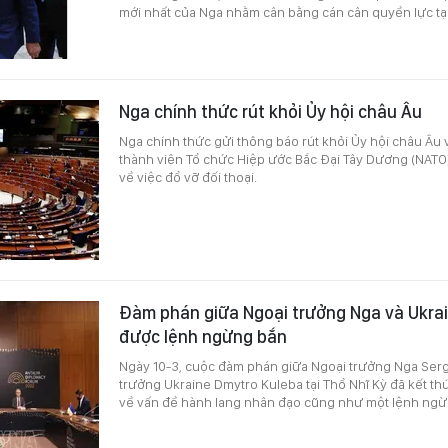
mới nhất của Nga nhằm cân bằng cán cân quyền lực tại
Nga chính thức rút khỏi Ủy hội châu Âu
Nga chính thức gửi thông báo rút khỏi Ủy hội châu Âu
thành viên Tổ chức Hiệp ước Bắc Đại Tây Dương (NATO)
về việc đổ vỡ đối thoại.
Đàm phán giữa Ngoại trưởng Nga và Ukra
được lệnh ngừng bắn
Ngày 10-3, cuộc đàm phán giữa Ngoại trưởng Nga Serg
trưởng Ukraine Dmytro Kuleba tại Thổ Nhĩ Kỳ đã kết thú
về vấn đề hành lang nhân đạo cũng như một lệnh ngừ