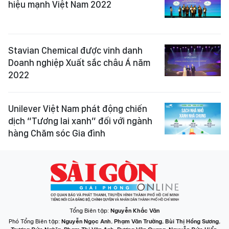
hiệu mạnh Việt Nam 2022
Stavian Chemical được vinh danh
Doanh nghiệp Xuất sắc châu Á năm
2022
Unilever Việt Nam phát động chiến
dịch “Tương lai xanh” đối với ngành
hàng Chăm sóc Gia đình
Tổng Biên tập:
Nguyễn Khắc Văn
Phó Tổng Biên tập:
Nguyễn Ngọc Anh
,
Phạm Văn Trường
,
Bùi Thị Hồng Sương
,