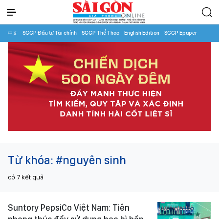
中文
SGGP Đầu tư Tài chính
SGGP Thể Thao
English Edition
SGGP Epaper
Từ khóa:
#nguyên sinh
có
7
kết quả
Suntory PepsiCo Việt Nam: Tiên