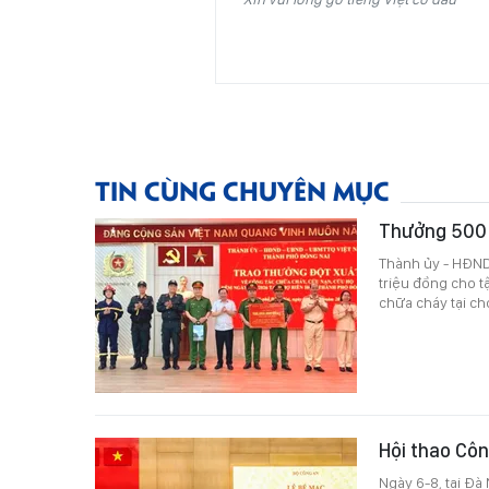
TIN CÙNG CHUYÊN MỤC
Thưởng 500 t
Thành ủy - HĐND
triệu đồng cho t
chữa cháy tại ch
Hội thao Côn
Ngày 6-8, tại Đà