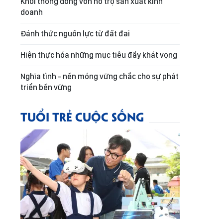
Khơi thông dòng vốn hỗ trợ sản xuất kinh
doanh
Đánh thức nguồn lực từ đất đai
Hiện thực hóa những mục tiêu đầy khát vọng
Nghĩa tình - nền móng vững chắc cho sự phát
triển bền vững
TUỔI TRẺ CUỘC SỐNG