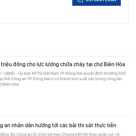
riệu đồng cho lực lượng chữa cháy tại chợ Biên Hòa
 - UBND - Ủy ban MTTQ Việt Nam TP Đồng Nai quyết định thưởng 500
ập thể Công an TP Đồng Nai vì có thành tích xuất sắc trong công tác
ợ Biên Hòa.
g an nhân dân hướng tới các bài thi sát thực tiễn
 Nẵng, Bộ Công an tổ chức bế mạc Chung kết Hội thao quân sự, võ