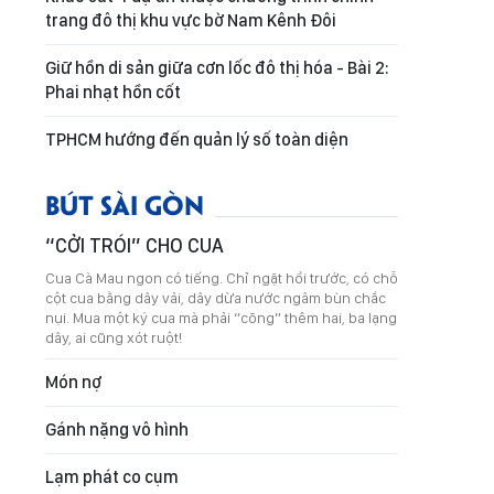
trang đô thị khu vực bờ Nam Kênh Đôi
Giữ hồn di sản giữa cơn lốc đô thị hóa - Bài 2:
Phai nhạt hồn cốt
TPHCM hướng đến quản lý số toàn diện
BÚT SÀI GÒN
“CỞI TRÓI” CHO CUA
Cua Cà Mau ngon có tiếng. Chỉ ngặt hồi trước, có chỗ
cột cua bằng dây vải, dây dừa nước ngâm bùn chắc
nụi. Mua một ký cua mà phải “cõng” thêm hai, ba lạng
dây, ai cũng xót ruột!
Món nợ
Gánh nặng vô hình
Lạm phát co cụm