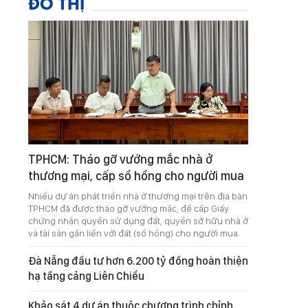
ĐÔ THỊ
TPHCM: Tháo gỡ vướng mắc nhà ở
thương mại, cấp sổ hồng cho người mua
Nhiều dự án phát triển nhà ở thương mại trên địa bàn
TPHCM đã được tháo gỡ vướng mắc, để cấp Giấy
chứng nhận quyền sử dụng đất, quyền sở hữu nhà ở
và tài sản gắn liền với đất (sổ hồng) cho người mua.
Đà Nẵng đầu tư hơn 6.200 tỷ đồng hoàn thiện
hạ tầng cảng Liên Chiểu
Khảo sát 4 dự án thuộc chương trình chỉnh