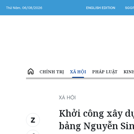
Thứ Năm, 06/08/2026
ENGLISH EDITION
SGGP
CHÍNH TRỊ
XÃ HỘI
PHÁP LUẬT
KIN
XÃ HỘI
Khởi công xây d
bảng Nguyễn Sin