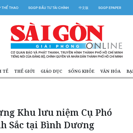
 THỂ THAO
SGGP ĐẦU TƯ TÀI CHÍNH
中文版
SGGP EPAPER
H TẾ
THẾ GIỚI
GIÁO DỤC
SỐNG KHỎE
VĂN HÓA
BẠ
ựng Khu lưu niệm Cụ Phó
h Sắc tại Bình Dương