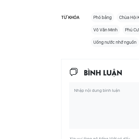
TỪ KHÓA
Phó bảng
Chùa Hội 
Võ Văn Minh
Phú C
Uống nước nhớ nguồn
BÌNH LUẬN
Xin vui lòng gõ tiếng Việt có dấu