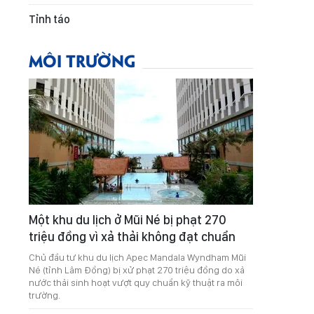
Tỉnh táo
MÔI TRƯỜNG
Một khu du lịch ở Mũi Né bị phạt 270
triệu đồng vì xả thải không đạt chuẩn
Chủ đầu tư khu du lịch Apec Mandala Wyndham Mũi
Né (tỉnh Lâm Đồng) bị xử phạt 270 triệu đồng do xả
nước thải sinh hoạt vượt quy chuẩn kỹ thuật ra môi
trường.