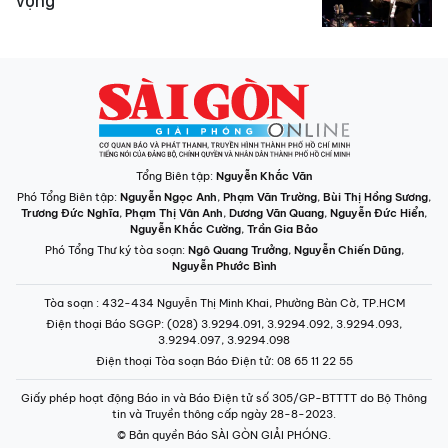
vọng
Tổng Biên tập:
Nguyễn Khắc Văn
Phó Tổng Biên tập:
Nguyễn Ngọc Anh
,
Phạm Văn Trường
,
Bùi Thị Hồng Sương
,
Trương Đức Nghĩa
,
Phạm Thị Vân Anh
,
Dương Văn Quang
,
Nguyễn Đức Hiển
,
Nguyễn Khắc Cường
,
Trần Gia Bảo
Phó Tổng Thư ký tòa soạn:
Ngô Quang Trưởng
,
Nguyễn Chiến Dũng
,
Nguyễn Phước Bình
Tòa soạn
: 432-434 Nguyễn Thị Minh Khai, Phường Bàn Cờ, TP.HCM
Điện thoại Báo SGGP
: (028) 3.9294.091, 3.9294.092, 3.9294.093,
3.9294.097, 3.9294.098
Điện thoại Tòa soạn Báo Điện tử
: 08 65 11 22 55
Giấy phép hoạt động Báo in và Báo Điện tử số 305/GP-BTTTT do Bộ Thông
tin và Truyền thông cấp ngày 28-8-2023.
© Bản quyền Báo SÀI GÒN GIẢI PHÓNG.