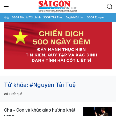
中文
SGGP Đầu tư Tài chính
SGGP Thể Thao
English Edition
SGGP Epaper
Từ khóa:
#Nguyễn Tài Tuệ
có
1
kết quả
Cha - Con và khúc giao hưởng khát