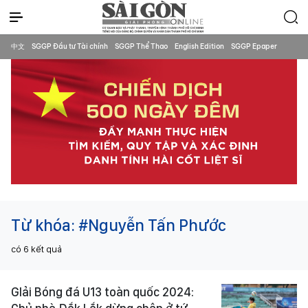
中文
SGGP Đầu tư Tài chính
SGGP Thể Thao
English Edition
SGGP Epaper
Từ khóa:
#Nguyễn Tấn Phước
có
6
kết quả
GIải Bóng đá U13 toàn quốc 2024: