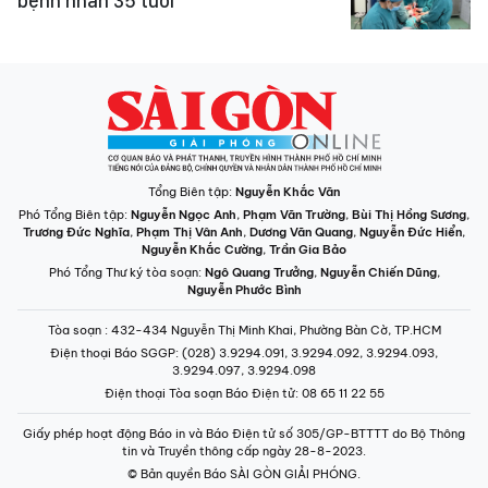
bệnh nhân 35 tuổi
Tổng Biên tập:
Nguyễn Khắc Văn
Phó Tổng Biên tập:
Nguyễn Ngọc Anh
,
Phạm Văn Trường
,
Bùi Thị Hồng Sương
,
Trương Đức Nghĩa
,
Phạm Thị Vân Anh
,
Dương Văn Quang
,
Nguyễn Đức Hiển
,
Nguyễn Khắc Cường
,
Trần Gia Bảo
Phó Tổng Thư ký tòa soạn:
Ngô Quang Trưởng
,
Nguyễn Chiến Dũng
,
Nguyễn Phước Bình
Tòa soạn
: 432-434 Nguyễn Thị Minh Khai, Phường Bàn Cờ, TP.HCM
Điện thoại Báo SGGP
: (028) 3.9294.091, 3.9294.092, 3.9294.093,
3.9294.097, 3.9294.098
Điện thoại Tòa soạn Báo Điện tử
: 08 65 11 22 55
Giấy phép hoạt động Báo in và Báo Điện tử số 305/GP-BTTTT do Bộ Thông
tin và Truyền thông cấp ngày 28-8-2023.
© Bản quyền Báo SÀI GÒN GIẢI PHÓNG.