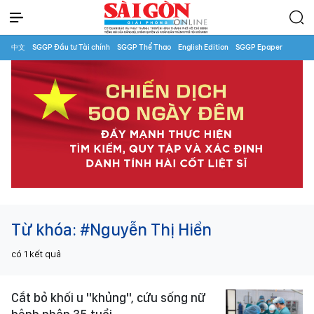
中文
SGGP Đầu tư Tài chính
SGGP Thể Thao
English Edition
SGGP Epaper
Từ khóa:
#Nguyễn Thị Hiển
có
1
kết quả
Cắt bỏ khối u "khủng", cứu sống nữ