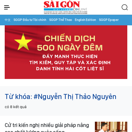
中文
SGGP Đầu tư Tài chính
SGGP Thể Thao
English Edition
SGGP Epaper
Từ khóa:
#Nguyễn Thị Thảo Nguyên
có
8
kết quả
Cử tri kiến nghị nhiều giải pháp nâng