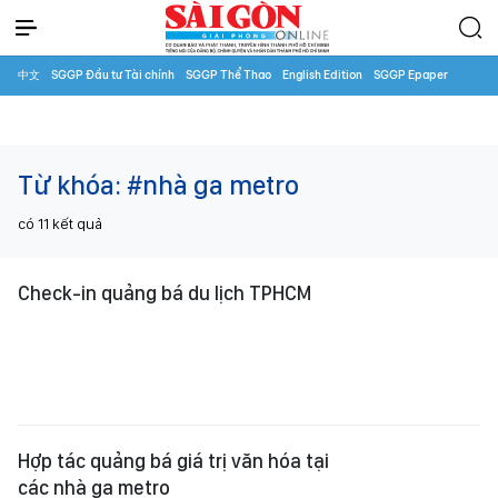
中文
SGGP Đầu tư Tài chính
SGGP Thể Thao
English Edition
SGGP Epaper
Từ khóa:
#nhà ga metro
có
11
kết quả
Check-in quảng bá du lịch TPHCM
Hợp tác quảng bá giá trị văn hóa tại
các nhà ga metro