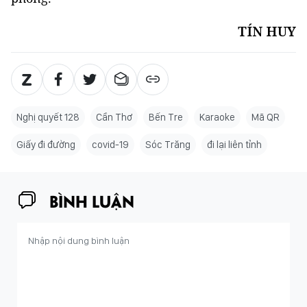
TÍN HUY
Nghị quyết 128
Cần Thơ
Bến Tre
Karaoke
Mã QR
Giấy đi đường
covid-19
Sóc Trăng
đi lại liên tỉnh
BÌNH LUẬN