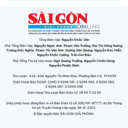
Tổng Biên tập:
Nguyễn Khắc Văn
Phó Tổng Biên tập:
Nguyễn Ngọc Anh
,
Phạm Văn Trường
,
Bùi Thị Hồng Sương
,
Trương Đức Nghĩa
,
Phạm Thị Vân Anh
,
Dương Văn Quang
,
Nguyễn Đức Hiển
,
Nguyễn Khắc Cường
,
Trần Gia Bảo
Phó Tổng Thư ký tòa soạn:
Ngô Quang Trưởng
,
Nguyễn Chiến Dũng
,
Nguyễn Phước Bình
Tòa soạn
: 432-434 Nguyễn Thị Minh Khai, Phường Bàn Cờ, TP.HCM
Điện thoại Báo SGGP
: (028) 3.9294.091, 3.9294.092, 3.9294.093,
3.9294.097, 3.9294.098
Điện thoại Tòa soạn Báo Điện tử
: 08 65 11 22 55
Giấy phép hoạt động Báo in và Báo Điện tử số 305/GP-BTTTT do Bộ Thông
tin và Truyền thông cấp ngày 28-8-2023.
© Bản quyền Báo SÀI GÒN GIẢI PHÓNG.