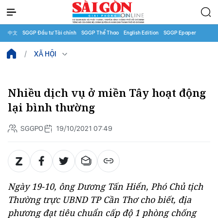
中文
SGGP Đầu tư Tài chính
SGGP Thể Thao
English Edition
SGGP Epaper
XÃ HỘI
Nhiều dịch vụ ở miền Tây hoạt động
lại bình thường
SGGPO
19/10/2021 07:49
Ngày 19-10, ông Dương Tấn Hiển, Phó Chủ tịch
Thường trực UBND TP Cần Thơ cho biết, địa
phương đạt tiêu chuẩn cấp độ 1 phòng chống