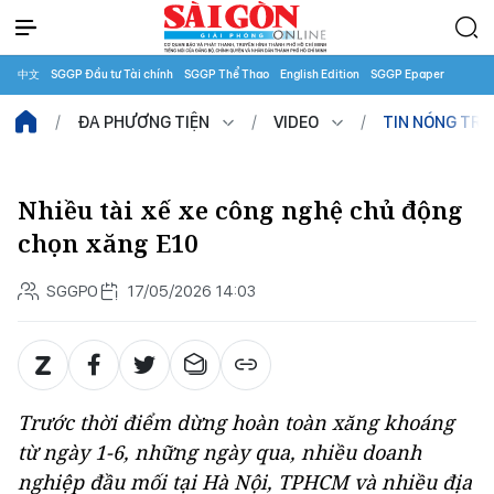
中文
SGGP Đầu tư Tài chính
SGGP Thể Thao
English Edition
SGGP Epaper
ĐA PHƯƠNG TIỆN
VIDEO
TIN NÓNG TR
Nhiều tài xế xe công nghệ chủ động
chọn xăng E10
SGGPO
17/05/2026 14:03
Trước thời điểm dừng hoàn toàn xăng khoáng
từ ngày 1-6, những ngày qua, nhiều doanh
nghiệp đầu mối tại Hà Nội, TPHCM và nhiều địa