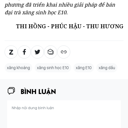
phương đã triển khai nhiều giải pháp để bán
đại trà xăng sinh học E10.
THI HỒNG - PHÚC HẬU - THU HƯƠNG
xăng khoáng
xăng sinh học E10
xăng E10
xăng dầu
BÌNH LUẬN