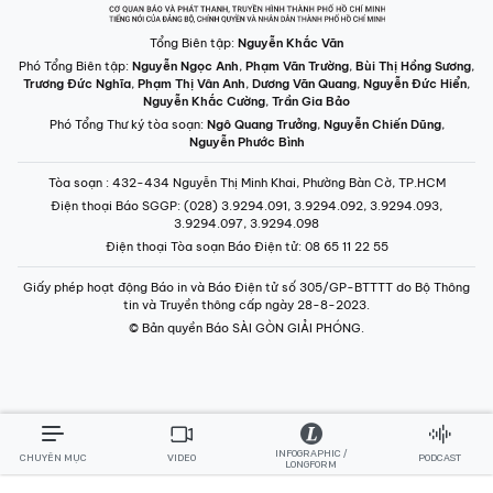
Tổng Biên tập:
Nguyễn Khắc Văn
Phó Tổng Biên tập:
Nguyễn Ngọc Anh
,
Phạm Văn Trường
,
Bùi Thị Hồng Sương
,
Trương Đức Nghĩa
,
Phạm Thị Vân Anh
,
Dương Văn Quang
,
Nguyễn Đức Hiển
,
Nguyễn Khắc Cường
,
Trần Gia Bảo
Phó Tổng Thư ký tòa soạn:
Ngô Quang Trưởng
,
Nguyễn Chiến Dũng
,
Nguyễn Phước Bình
Tòa soạn
: 432-434 Nguyễn Thị Minh Khai, Phường Bàn Cờ, TP.HCM
Điện thoại Báo SGGP
: (028) 3.9294.091, 3.9294.092, 3.9294.093,
3.9294.097, 3.9294.098
Điện thoại Tòa soạn Báo Điện tử
: 08 65 11 22 55
Giấy phép hoạt động Báo in và Báo Điện tử số 305/GP-BTTTT do Bộ Thông
tin và Truyền thông cấp ngày 28-8-2023.
© Bản quyền Báo SÀI GÒN GIẢI PHÓNG.
INFOGRAPHIC /
CHUYÊN MỤC
VIDEO
PODCAST
LONGFORM