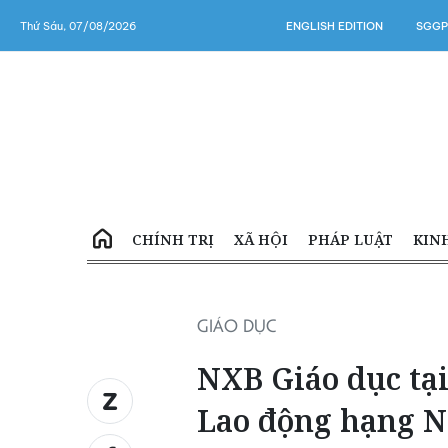
Thứ Sáu, 07/08/2026
ENGLISH EDITION
SGGP
CHÍNH TRỊ
XÃ HỘI
PHÁP LUẬT
KIN
GIÁO DỤC
NXB Giáo dục t
Lao động hạng N