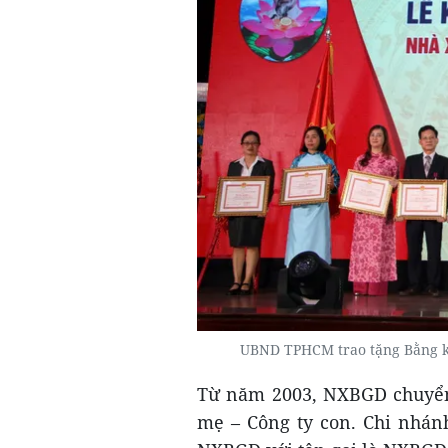
UBND TPHCM trao tặng Bằng k
Từ năm 2003, NXBGD chuyển 
mẹ – Công ty con. Chi nhán