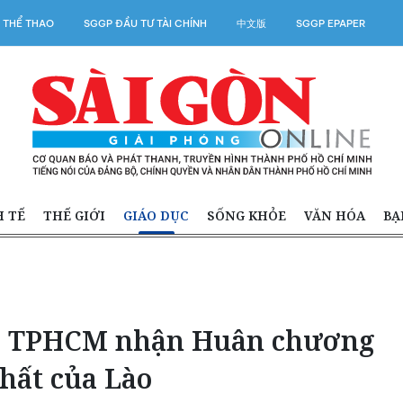
 THỂ THAO
SGGP ĐẦU TƯ TÀI CHÍNH
中文版
SGGP EPAPER
H TẾ
THẾ GIỚI
GIÁO DỤC
SỐNG KHỎE
VĂN HÓA
BẠ
ại TPHCM nhận Huân chương
hất của Lào