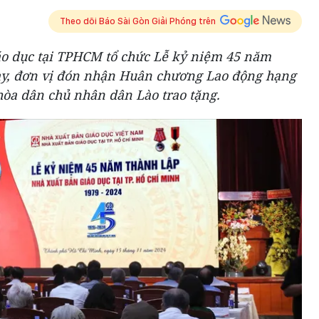
Theo dõi Báo Sài Gòn Giải Phóng trên
áo dục tại TPHCM tổ chức Lễ kỷ niệm 45 năm
này, đơn vị đón nhận Huân chương Lao động hạng
hòa dân chủ nhân dân Lào trao tặng.