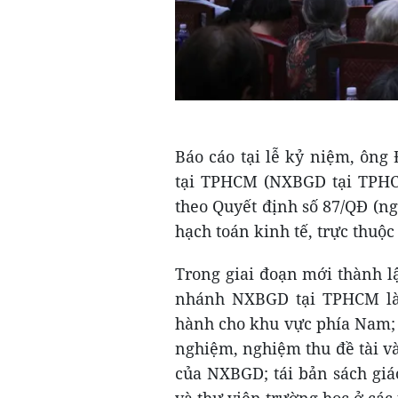
Báo cáo tại lễ kỷ niệm, ôn
tại TPHCM (NXBGD tại TPHC
theo Quyết định số 87/QĐ (ng
hạch toán kinh tế, trực thuộ
Trong giai đoạn mới thành l
nhánh NXBGD tại TPHCM là 
hành cho khu vực phía Nam; t
nghiệm, nghiệm thu đề tài và
của NXBGD; tái bản sách giá