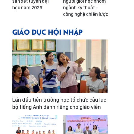
sàn xét tuyển đại
người giỏi học nhóm
học năm 2026
ngành kỹ thuật -
công nghệ chiến lược
GIÁO DỤC HỘI NHẬP
Lần đầu tiên trường học tổ chức câu lạc
bộ tiếng Anh dành riêng cho giáo viên