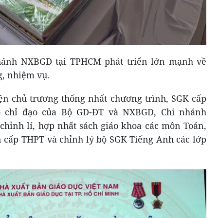
nhánh NXBGD tại TPHCM phát triển lớn mạnh về
g, nhiệm vụ.
iện chủ trương thống nhất chương trình, SGK cấp
eo chỉ đạo của Bộ GD-ĐT và NXBGD, Chi nhánh
hỉnh lí, hợp nhất sách giáo khoa các môn Toán,
n cấp THPT và chỉnh lý bộ SGK Tiếng Anh các lớp