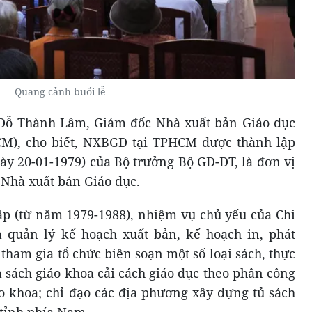
Quang cảnh buổi lễ
g Đỗ Thành Lâm, Giám đốc Nhà xuất bản Giáo dục
M), cho biết, NXBGD tại TPHCM được thành lập
ày 20-01-1979) của Bộ trưởng Bộ GD-ĐT, là đơn vị
c Nhà xuất bản Giáo dục.
ập (từ năm 1979-1988), nhiệm vụ chủ yếu của Chi
quản lý kế hoạch xuất bản, kế hoạch in, phát
ham gia tổ chức biên soạn một số loại sách, thực
 sách giáo khoa cải cách giáo dục theo phân công
o khoa; chỉ đạo các địa phương xây dựng tủ sách