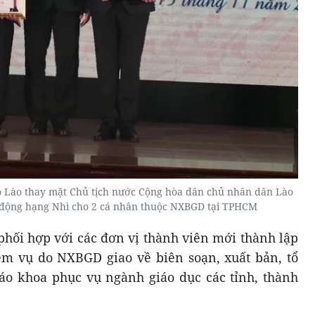
o Lào thay mặt Chủ tịch nước Cộng hòa dân chủ nhân dân Lào
 động hạng Nhì cho 2 cá nhân thuộc NXBGD tại TPHCM
ối hợp với các đơn vị thành viên mới thành lập
ệm vụ do NXBGD giao về biên soạn, xuất bản, tổ
áo khoa phục vụ ngành giáo dục các tỉnh, thành