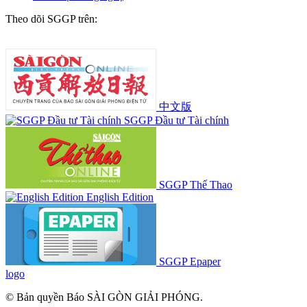
Theo dõi SGGP trên:
中文版
SGGP Đầu tư Tài chính
SGGP Thể Thao
English Edition
SGGP Epaper
logo
© Bản quyền Báo SÀI GÒN GIẢI PHÓNG.