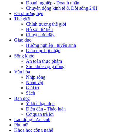
Doanh nghiệp - Doanh nhân
Chuyển động kinh tế & Đời sống 24H
Đa phương tiện
Thế giới
Chính trường thế giới
Hồ sơ - tư liệu
Chuyện đó đây
Giáo dục
Hướng nghiệp - tuyển sinh
Giáo dục hội nhập
Sống khỏe
An toàn thực phẩm
Sức khỏe cộng đồng
Văn hóa
Nhịp sống
Nhân vật
Giải trí
Sách
Bạn đọc
Ý kiến bạn đọc
Diễn đàn - Thảo luận
Cơ quan trả lời
Lao động - An sinh
Phụ nữ
Khoa học công nghệ