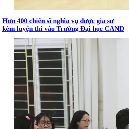
Hơn 400 chiến sĩ nghĩa vụ được gia sư
kèm luyện thi vào Trường Đại học CAND