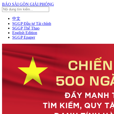
BÁO SÀI GÒN GIẢI PHÓNG
中文
SGGP Đầu tư Tài chính
SGGP Thể Thao
English Edition
SGGP Epaper