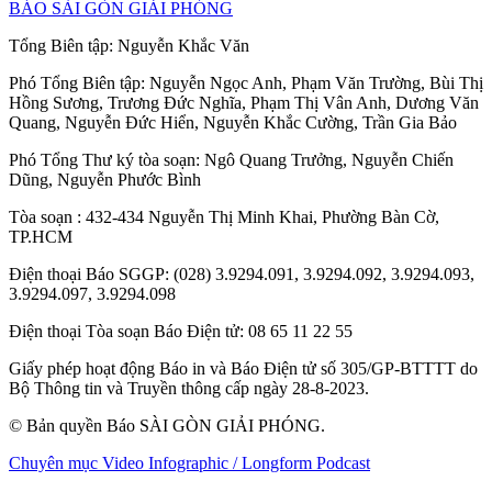
BÁO SÀI GÒN GIẢI PHÓNG
Tổng Biên tập:
Nguyễn Khắc Văn
Phó Tổng Biên tập:
Nguyễn Ngọc Anh
,
Phạm Văn Trường
,
Bùi Thị
Hồng Sương
,
Trương Đức Nghĩa
,
Phạm Thị Vân Anh
,
Dương Văn
Quang
,
Nguyễn Đức Hiển
,
Nguyễn Khắc Cường
,
Trần Gia Bảo
Phó Tổng Thư ký tòa soạn:
Ngô Quang Trưởng
,
Nguyễn Chiến
Dũng
,
Nguyễn Phước Bình
Tòa soạn
: 432-434 Nguyễn Thị Minh Khai, Phường Bàn Cờ,
TP.HCM
Điện thoại Báo SGGP
: (028) 3.9294.091, 3.9294.092, 3.9294.093,
3.9294.097, 3.9294.098
Điện thoại Tòa soạn Báo Điện tử
: 08 65 11 22 55
Giấy phép hoạt động Báo in và Báo Điện tử số 305/GP-BTTTT do
Bộ Thông tin và Truyền thông cấp ngày 28-8-2023.
© Bản quyền Báo SÀI GÒN GIẢI PHÓNG.
Chuyên mục
Video
Infographic / Longform
Podcast