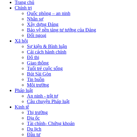
Trang chủ
Chính trị
Quốc phòng – an ninh
Nhân sự
Xây dựng Đảng
Bảo vệ nền tảng tư tưởng của Đảng
Đối ngoại
Xã hội
Sự kiện & Bình luận
Cải cách hành chính
Đô thị
Giao thông
Tuổi trẻ cuộc sống
Bút Sài Gòn
Tin buồn
Môi trường
Pháp luật
An ninh - trật tự
Câu chuyện Pháp luật
Kinh tế
Thị trường
Địa ốc
Tài chính- Chứng khoán
Du lịch
Đầu tư