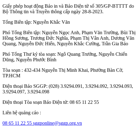
Giấy phép hoạt động Báo in và Báo Điện tử số 305/GP-BTTTT do
Bộ Thông tin và Truyền thông cấp ngày 28-8-2023.
Tổng Biên tập:
Nguyễn Khắc Văn
Phó Tổng Biên tập:
Nguyễn Ngọc Anh
,
Phạm Văn Trường
,
Bùi Thị
Hồng Sương
,
Trương Đức Nghĩa
,
Phạm Thị Vân Anh
,
Dương Văn
Quang
,
Nguyễn Đức Hiển
,
Nguyễn Khắc Cường
,
Trần Gia Bảo
Phó Tổng Thư ký tòa soạn:
Ngô Quang Trưởng
,
Nguyễn Chiến
Dũng
,
Nguyễn Phước Bình
Tòa soạn : 432-434 Nguyễn Thị Minh Khai, Phường Bàn Cờ,
TP.HCM
Điện thoại Báo SGGP: (028) 3.9294.091, 3.9294.092, 3.9294.093,
3.9294.097, 3.9294.098
Điện thoại Tòa soạn Báo Điện tử: 08 65 11 22 55
Liên hệ quảng cáo :
08 65 11 22 55
sggponline@sggp.org.vn