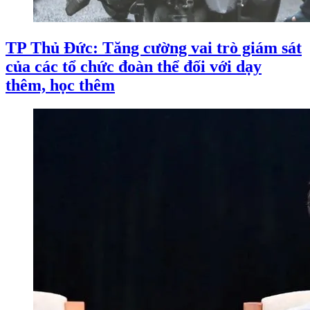
TP Thủ Đức: Tăng cường vai trò giám sát
của các tổ chức đoàn thể đối với dạy
thêm, học thêm