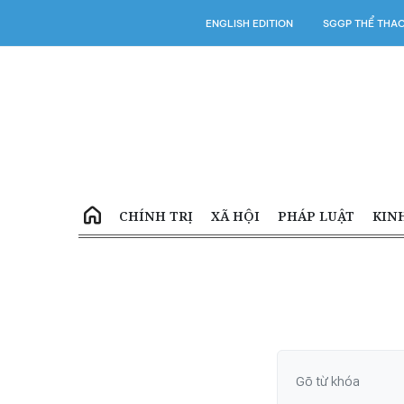
ENGLISH EDITION
SGGP THỂ THA
CHÍNH TRỊ
XÃ HỘI
PHÁP LUẬT
KIN