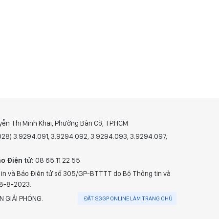
yễn Thị Minh Khai, Phường Bàn Cờ, TP.HCM
(028) 3.9294.091, 3.9294.092, 3.9294.093, 3.9294.097,
o Điện tử:
08 65 11 22 55
 in và Báo Điện tử số 305/GP-BTTTT do Bộ Thông tin và
28-8-2023.
N GIẢI PHÓNG.
ĐẶT SGGP ONLINE LÀM TRANG CHỦ