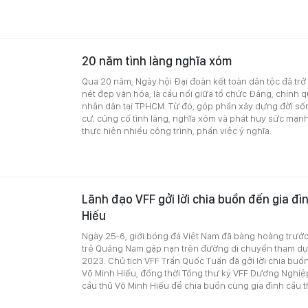
20 năm tình làng nghĩa xóm
Qua 20 năm, Ngày hội Đại đoàn kết toàn dân tộc đã trở
nét đẹp văn hóa, là cầu nối giữa tổ chức Đảng, chính q
nhân dân tại TPHCM. Từ đó, góp phần xây dựng đời số
cư; củng cố tình làng, nghĩa xóm và phát huy sức mạ
thực hiện nhiều công trình, phần việc ý nghĩa.
Lãnh đạo VFF gởi lời chia buồn đến gia đì
Hiếu
Ngày 25-6, giới bóng đá Việt Nam đã bàng hoàng trước 
trẻ Quảng Nam gặp nạn trên đường di chuyển tham dự 
2023. Chủ tịch VFF Trần Quốc Tuấn đã gởi lời chia buồ
Võ Minh Hiếu, đồng thời Tổng thư ký VFF Dương Nghiệ
cầu thủ Võ Minh Hiếu để chia buồn cùng gia đình cầu t