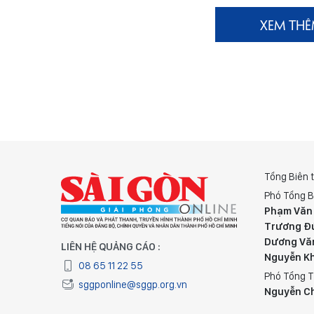
XEM TH
Tổng Biên 
Phó Tổng B
Phạm Văn
Trương Đ
Dương Vă
LIÊN HỆ QUẢNG CÁO :
Nguyễn K
08 65 11 22 55
Phó Tổng T
sggponline@sggp.org.vn
Nguyễn C