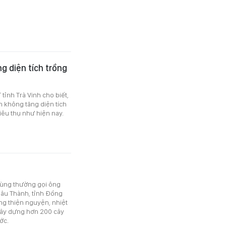
g diện tích trồng
ỉnh Trà Vinh cho biết,
 không tăng diện tích
iêu thụ như hiện nay.
vùng thường gọi ông
hâu Thành, tỉnh Đồng
ng thiện nguyện, nhiệt
xây dựng hơn 200 cây
ớc.