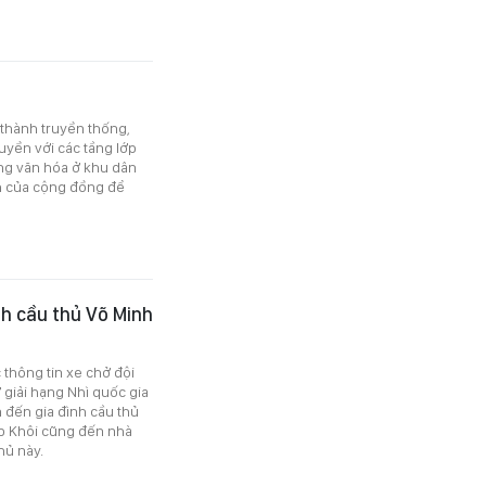
 thành truyền thống,
uyền với các tầng lớp
ng văn hóa ở khu dân
nh của cộng đồng để
nh cầu thủ Võ Minh
thông tin xe chở đội
giải hạng Nhì quốc gia
n đến gia đình cầu thủ
p Khôi cũng đến nhà
hủ này.