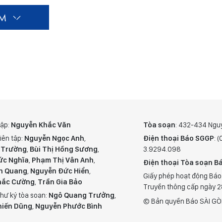
ÊM
tập:
Nguyễn Khắc Văn
Tòa soạn
: 432-434 Ngu
iên tập:
Nguyễn Ngọc Anh
,
Điện thoại Báo SGGP
: 
 Trường
,
Bùi Thị Hồng Sương
,
3.9294.098
ức Nghĩa
,
Phạm Thị Vân Anh
,
Điện thoại Tòa soạn Bá
n Quang
,
Nguyễn Đức Hiển
,
Giấy phép hoạt động Báo
hắc Cường
,
Trần Gia Bảo
Truyền thông cấp ngày 
hư ký tòa soạn:
Ngô Quang Trưởng
,
© Bản quyền Báo SÀI GÒ
hiến Dũng
,
Nguyễn Phước Bình