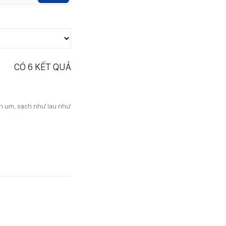
CÓ
6
KẾT QUẢ
nh um, sạch như lau như