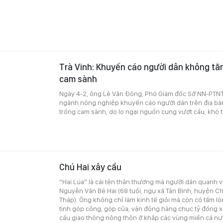
Trà Vinh: Khuyến cáo người dân không tăn
cam sành
Ngày 4-2, ông Lê Văn Đông, Phó Giám đốc Sở NN-PTNT t
ngành nông nghiệp khuyến cáo người dân trên địa bàn
trồng cam sành, do lo ngại nguồn cung vượt cầu, khó t
Chú Hai xây cầu
“Hai Lúa” là cái tên thân thương mà người dân quanh 
Nguyễn Văn Bé Hai (68 tuổi, ngụ xã Tân Bình, huyện C
Tháp). Ông không chỉ làm kinh tế giỏi mà còn có tấm lò
tình góp công, góp của, vận động hàng chục tỷ đồng 
cầu giao thông nông thôn ở khắp các vùng miền cả nư