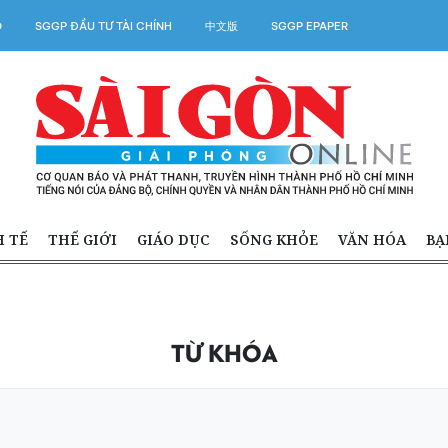
O
SGGP ĐẦU TƯ TÀI CHÍNH
中文版
SGGP EPAPER
H TẾ
THẾ GIỚI
GIÁO DỤC
SỐNG KHỎE
VĂN HÓA
BẠ
TỪ KHÓA