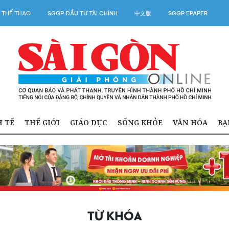
 THỂ THAO
SGGP ĐẦU TƯ TÀI CHÍNH
中文版
SGGP EPAPER
H TẾ
THẾ GIỚI
GIÁO DỤC
SỐNG KHỎE
VĂN HÓA
BẠ
TỪ KHÓA