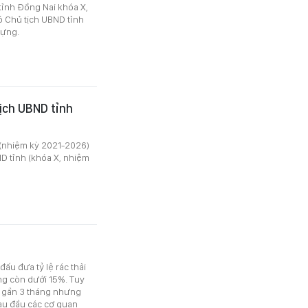
tỉnh Đồng Nai khóa X,
 Chủ tịch UBND tỉnh
dựng.
ịch UBND tỉnh
 (nhiệm kỳ 2021-2026)
D tỉnh (khóa X, nhiệm
ấu đưa tỷ lệ rác thải
ng còn dưới 15%. Tuy
ua gần 3 tháng nhưng
đau đầu các cơ quan