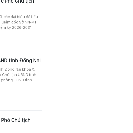
c Phó Chủ tịch
I, các đại biểu đã bầu
, Giám đốc Sở NN-MT
hiệm kỳ 2026-2031.
BND tỉnh Đồng Nai
ỉnh Đồng Nai khóa X,
 Chủ tịch UBND tỉnh
n phòng UBND tỉnh.
 Phó Chủ tịch