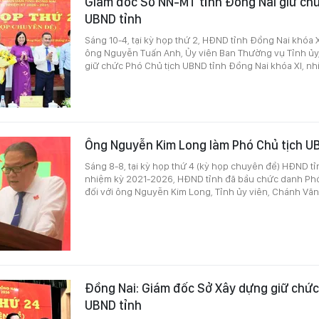
Giám đốc Sở NN-MT tỉnh Đồng Nai giữ chứ
UBND tỉnh
Sáng 10-4, tại kỳ họp thứ 2, HĐND tỉnh Đồng Nai khóa X
ông Nguyễn Tuấn Anh, Ủy viên Ban Thường vụ Tỉnh ủy
giữ chức Phó Chủ tịch UBND tỉnh Đồng Nai khóa XI, n
Ông Nguyễn Kim Long làm Phó Chủ tịch U
Sáng 8-8, tại kỳ họp thứ 4 (kỳ họp chuyên đề) HĐND t
nhiệm kỳ 2021-2026, HĐND tỉnh đã bầu chức danh Phó
đối với ông Nguyễn Kim Long, Tỉnh ủy viên, Chánh Vă
Đồng Nai: Giám đốc Sở Xây dựng giữ chức
UBND tỉnh