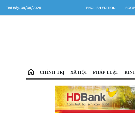
Thứ Bảy, 08/08/2026
ENGLISH EDITION
SGGP
CHÍNH TRỊ
XÃ HỘI
PHÁP LUẬT
KIN