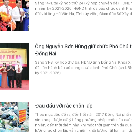
Sáng 14-1, tại kỳ họp thứ 24 (kỳ họp chuyên đề) HĐND 
nhiệm kỳ 2021-2026, HĐND tỉnh đã bầu chức danh Phó
đối với ông Hồ Văn Hà, Tỉnh ủy viên, Giám đốc Sở Xây 
Ông Nguyễn Sơn Hùng giữ chức Phó Chủ t
Đồng Nai
Sáng 31-8, Kỳ họp thứ ba, HĐND tỉnh Đồng Nai Khóa X
đã tiến hành bầu bổ sung chức danh Phó Chủ tịch UBN
kỳ 2021-2026).
Đau đầu với rác chôn lấp
Theo mục tiêu đề ra, đến hết năm 2017 Đồng Nai phấn đ
sinh hoạt được xử lý bằng phương pháp chôn lấp xuố
nhiên, đến thời điểm này, khi mốc thời gian trên đã q
lượng rác chôn lấp vẫn chiếm khối lượng rất lớn, làm 