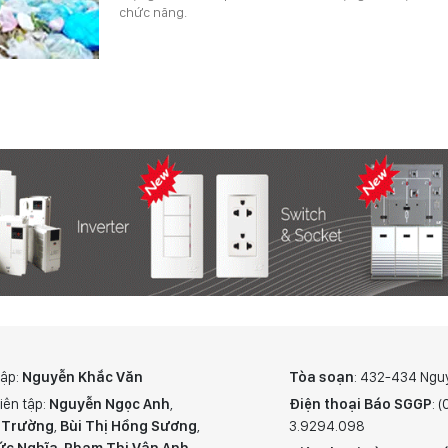
chức năng.
tập:
Nguyễn Khắc Văn
Tòa soạn
: 432-434 Ngu
iên tập:
Nguyễn Ngọc Anh
,
Điện thoại Báo SGGP
: 
 Trường
,
Bùi Thị Hồng Sương
,
3.9294.098
ức Nghĩa
,
Phạm Thị Vân Anh
,