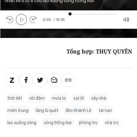
nhân xe ô tô 4 chỗ lao xuống sông Đồng Nai.
0:00
/
15:26
Tổng hợp: THỤY QUYÊN
thời tiết
rét đậm
mưa to
sạt lở
xây nhà
miền trung
làng lũ quét
đèo Khánh Lê
tai nạn
lao xuống sông
sông Đồng Nai
phòng trọ
nhà trọ