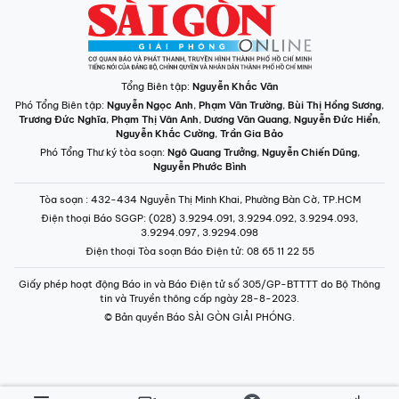
Tổng Biên tập:
Nguyễn Khắc Văn
Phó Tổng Biên tập:
Nguyễn Ngọc Anh
,
Phạm Văn Trường
,
Bùi Thị Hồng Sương
,
Trương Đức Nghĩa
,
Phạm Thị Vân Anh
,
Dương Văn Quang
,
Nguyễn Đức Hiển
,
Nguyễn Khắc Cường
,
Trần Gia Bảo
Phó Tổng Thư ký tòa soạn:
Ngô Quang Trưởng
,
Nguyễn Chiến Dũng
,
Nguyễn Phước Bình
Tòa soạn
: 432-434 Nguyễn Thị Minh Khai, Phường Bàn Cờ, TP.HCM
Điện thoại Báo SGGP
: (028) 3.9294.091, 3.9294.092, 3.9294.093,
3.9294.097, 3.9294.098
Điện thoại Tòa soạn Báo Điện tử
: 08 65 11 22 55
Giấy phép hoạt động Báo in và Báo Điện tử số 305/GP-BTTTT do Bộ Thông
tin và Truyền thông cấp ngày 28-8-2023.
© Bản quyền Báo SÀI GÒN GIẢI PHÓNG.