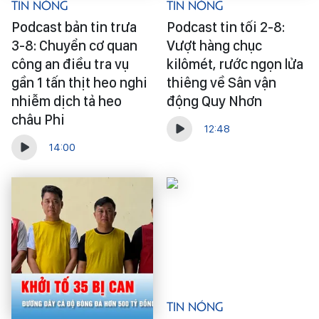
Tin Nóng
Tin Nóng
Podcast bản tin trưa
Podcast tin tối 2-8:
3-8: Chuyển cơ quan
Vượt hàng chục
công an điều tra vụ
kilômét, rước ngọn lửa
gần 1 tấn thịt heo nghi
thiêng về Sân vận
nhiễm dịch tả heo
động Quy Nhơn
châu Phi
12:48
14:00
Tin Nóng