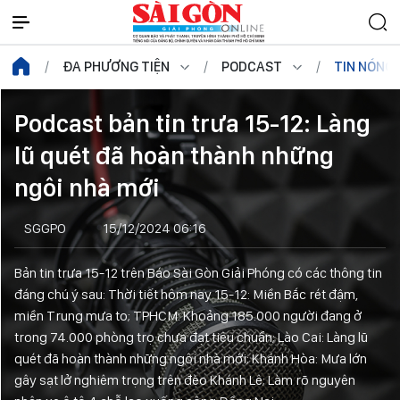
ĐA PHƯƠNG TIỆN
PODCAST
TIN NÓNG
Podcast bản tin trưa 15-12: Làng
lũ quét đã hoàn thành những
ngôi nhà mới
SGGPO
15/12/2024 06:16
Bản tin trưa 15-12 trên Báo Sài Gòn Giải Phóng có các thông tin
đáng chú ý sau: Thời tiết hôm nay 15-12: Miền Bắc rét đậm,
miền Trung mưa to; TPHCM: Khoảng 185.000 người đang ở
trong 74.000 phòng trọ chưa đạt tiêu chuẩn; Lào Cai: Làng lũ
quét đã hoàn thành những ngôi nhà mới; Khánh Hòa: Mưa lớn
gây sạt lở nghiêm trọng trên đèo Khánh Lê; Làm rõ nguyên