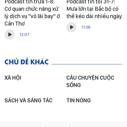
Podcast tin trưa 1-8:
Podcast tin tối 31-7:
Cơ quan chức năng xử
Mưa lớn tại Bắc bộ có
lý dịch vụ "vỏ lãi bay" ở
thể kéo dài nhiều ngày
Cần Thơ
11:38
12:07
CHỦ ĐỀ KHÁC
XÃ HỘI
CÂU CHUYỆN CUỘC
SỐNG
SÁCH VÀ SÁNG TÁC
TIN NÓNG