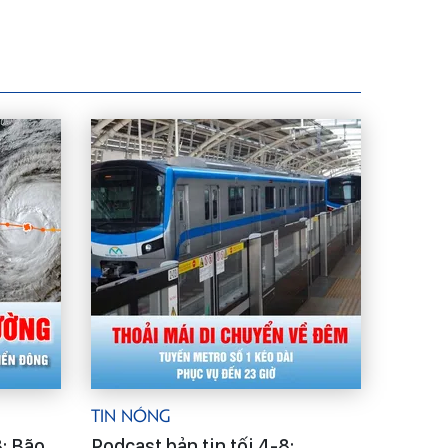
Tin Nóng
8: Bão
Podcast bản tin tối 4-8: