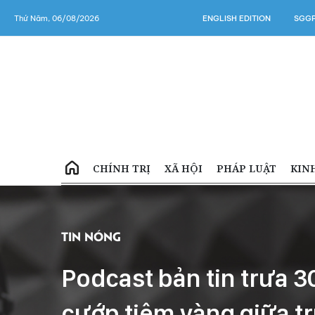
Thứ Năm, 06/08/2026
ENGLISH EDITION
SGGP
CHÍNH TRỊ
XÃ HỘI
PHÁP LUẬT
KIN
Tin Nóng
Podcast bản tin trưa 3
cướp tiệm vàng giữa tr