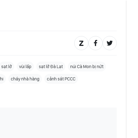
sạt lở
vùi lấp
sạt lở Đà Lạt
núi Cà Mon bị nứt
thi
cháy nhà hàng
cảnh sát PCCC