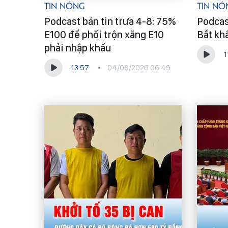
Tin Nóng
Tin Nó
Podcast bản tin trưa 4-8: 75%
Podcast
E100 để phối trộn xăng E10
Bắt kh
phải nhập khẩu
1
13:57
04/08/2026 06:49