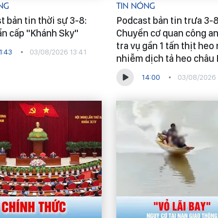
ng
Tin Nóng
 bản tin thời sự 3-8:
Podcast bản tin trưa 3-8
ẩn cấp "Khánh Sky"
Chuyển cơ quan công an
tra vụ gần 1 tấn thịt heo
1:43
03/08/2026 13:41
nhiễm dịch tả heo châu 
14:00
03/08/2026 