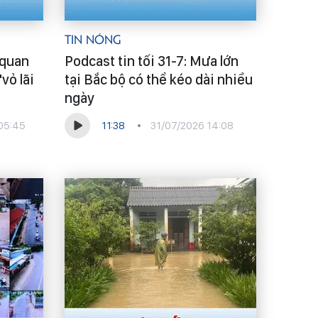
Tin Nóng
 quan
Podcast tin tối 31-7: Mưa lớn
vỏ lãi
tại Bắc bộ có thể kéo dài nhiều
ngày
05:45
11:38
31/07/2026 14:08