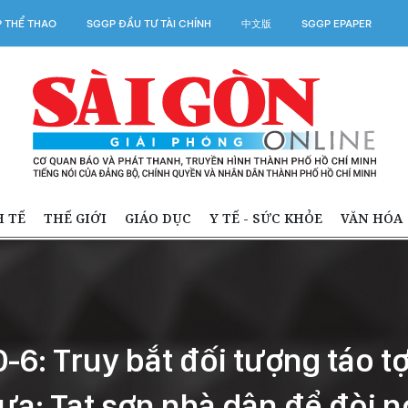
 THỂ THAO
SGGP ĐẦU TƯ TÀI CHÍNH
中文版
SGGP EPAPER
H TẾ
THẾ GIỚI
GIÁO DỤC
Y TẾ - SỨC KHỎE
VĂN HÓA
0-6: Truy bắt đối tượng táo t
ưa; Tạt sơn nhà dân để đòi n