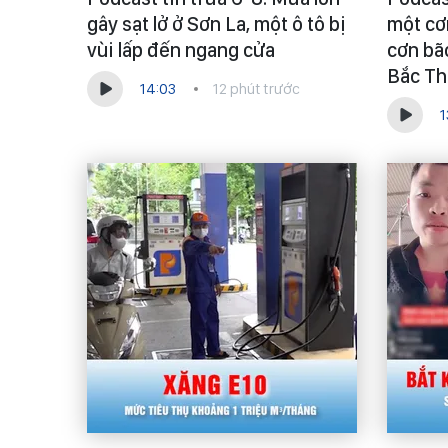
gây sạt lở ở Sơn La, một ô tô bị
một cơ
vùi lấp đến ngang cửa
cơn bã
Bắc Th
14:03
12 phút trước
1