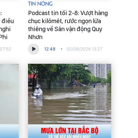
Tin Nóng
:
Podcast tin tối 2-8: Vượt hàng
 điều
chục kilômét, rước ngọn lửa
 nghi
thiêng về Sân vận động Quy
Phi
Nhơn
07:52
12:48
02/08/2026 13:27