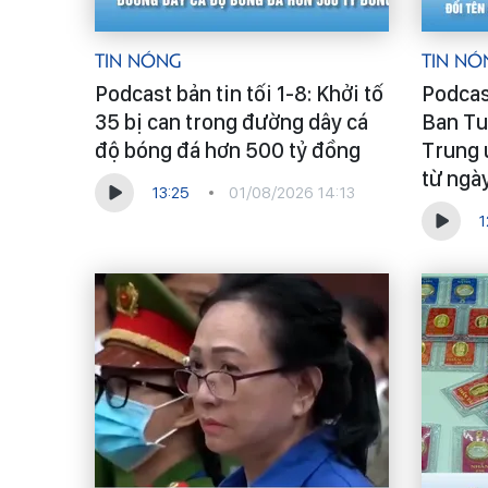
Tin Nóng
Tin Nó
Podcast bản tin tối 1-8: Khởi tố
Podcast
35 bị can trong đường dây cá
Ban Tu
độ bóng đá hơn 500 tỷ đồng
Trung 
từ ngà
13:25
01/08/2026 14:13
1