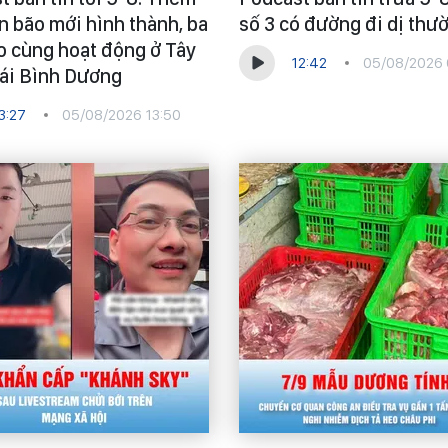
n bão mới hình thành, ba
số 3 có đường đi dị thư
o cùng hoạt động ở Tây
12:42
05/08/2026 
ái Bình Dương
3:27
05/08/2026 13:50