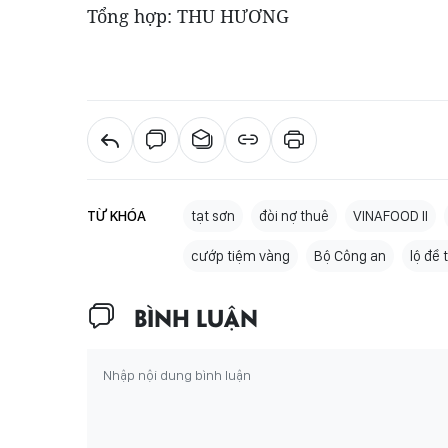
Tổng hợp: THU HƯƠNG
TỪ KHÓA
tạt sơn
đòi nợ thuê
VINAFOOD II
cướp tiệm vàng
Bộ Công an
lộ đề 
BÌNH LUẬN