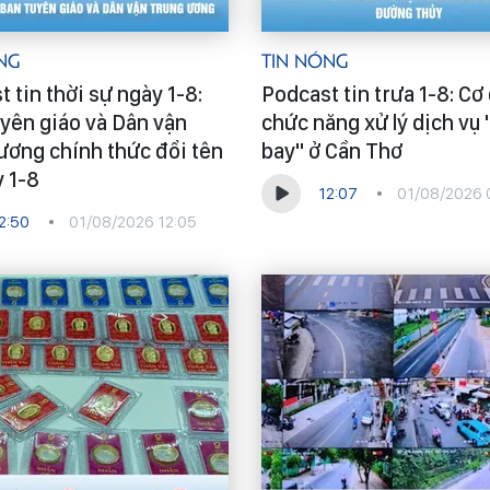
ng
Tin Nóng
 tin thời sự ngày 1-8:
Podcast tin trưa 1-8: Cơ
yên giáo và Dân vận
chức năng xử lý dịch vụ "
ương chính thức đổi tên
bay" ở Cần Thơ
y 1-8
12:07
01/08/2026 
2:50
01/08/2026 12:05