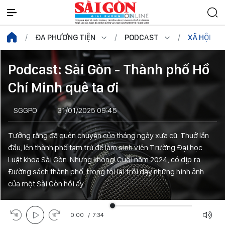
ĐA PHƯƠNG TIỆN
PODCAST
XÃ HỘI
Podcast: Sài Gòn - Thành phố Hồ
Chí Minh quê ta ơi
SGGPO
31/01/2025 09:45
Tưởng rằng đã quên chuyện của tháng ngày xưa cũ: Thuở lần
đầu, lên thành phố tạm trú để làm sinh viên Trường Đại học
Luật khoa Sài Gòn. Nhưng không! Cuối năm 2024, có dịp ra
Đường sách thành phố, trong tôi lại trỗi dậy những hình ảnh
của một Sài Gòn hồi ấy.
0:00
/
7:34