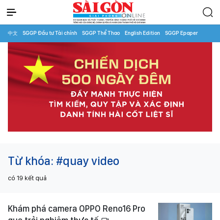
中文
SGGP Đầu tư Tài chính
SGGP Thể Thao
English Edition
SGGP Epaper
Từ khóa:
#quay video
có
19
kết quả
Khám phá camera OPPO Reno16 Pro