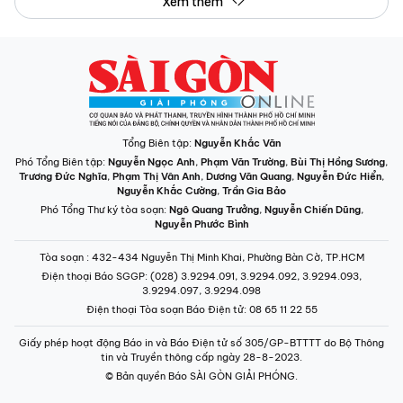
Xem thêm
Tổng Biên tập:
Nguyễn Khắc Văn
Phó Tổng Biên tập:
Nguyễn Ngọc Anh
,
Phạm Văn Trường
,
Bùi Thị Hồng Sương
,
Trương Đức Nghĩa
,
Phạm Thị Vân Anh
,
Dương Văn Quang
,
Nguyễn Đức Hiển
,
Nguyễn Khắc Cường
,
Trần Gia Bảo
Phó Tổng Thư ký tòa soạn:
Ngô Quang Trưởng
,
Nguyễn Chiến Dũng
,
Nguyễn Phước Bình
Tòa soạn
: 432-434 Nguyễn Thị Minh Khai, Phường Bàn Cờ, TP.HCM
Điện thoại Báo SGGP
: (028) 3.9294.091, 3.9294.092, 3.9294.093,
3.9294.097, 3.9294.098
Điện thoại Tòa soạn Báo Điện tử
: 08 65 11 22 55
Giấy phép hoạt động Báo in và Báo Điện tử số 305/GP-BTTTT do Bộ Thông
tin và Truyền thông cấp ngày 28-8-2023.
© Bản quyền Báo SÀI GÒN GIẢI PHÓNG.