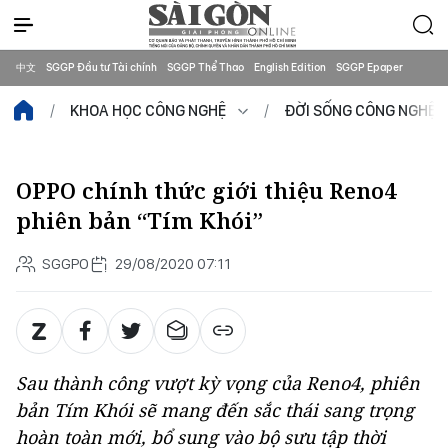
中文
SGGP Đầu tư Tài chính
SGGP Thể Thao
English Edition
SGGP Epaper
KHOA HỌC CÔNG NGHỆ
ĐỜI SỐNG CÔNG NGHỆ
OPPO chính thức giới thiệu Reno4
phiên bản “Tím Khói”
SGGPO
29/08/2020 07:11
Sau thành công vượt kỳ vọng của Reno4, phiên
bản Tím Khói sẽ mang đến sắc thái sang trọng
hoàn toàn mới, bổ sung vào bộ sưu tập thời