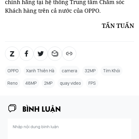
chính hãng tại hệ thống Trung tâm Chăm sóc
Khách hàng trên cả nước của OPPO.
TẤN TUẤN
OPPO
Xanh Thiên Hà
camera
32MP
Tím Khói
Reno
48MP
2MP
quay video
FPS
BÌNH LUẬN