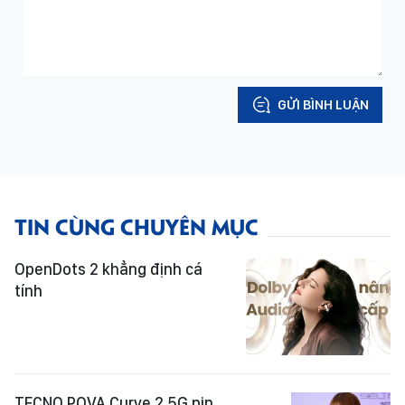
GỬI BÌNH LUẬN
TIN CÙNG CHUYÊN MỤC
OpenDots 2 khẳng định cá
tính
TECNO POVA Curve 2 5G pin