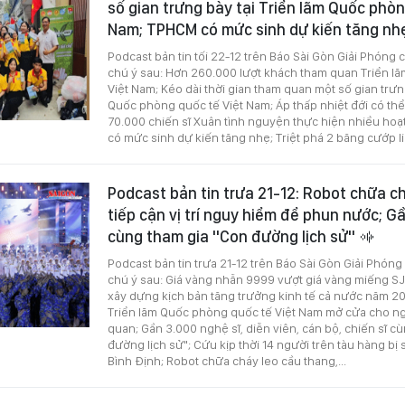
số gian trưng bày tại Triển lãm Quốc phòn
Nam; TPHCM có mức sinh dự kiến tăng n
Podcast bản tin tối 22-12 trên Báo Sài Gòn Giải Phóng 
chú ý sau: Hơn 260.000 lượt khách tham quan Triển l
Việt Nam; Kéo dài thời gian tham quan một số gian trưng
Quốc phòng quốc tế Việt Nam; Áp thấp nhiệt đới có th
70.000 chiến sĩ Xuân tình nguyện thực hiện nhiều ho
có mức sinh dự kiến tăng nhẹ; Triệt phá 2 băng cướp l
Podcast bản tin trưa 21-12: Robot chữa c
tiếp cận vị trí nguy hiểm để phun nước; G
cùng tham gia "Con đường lịch sử"
Podcast bản tin trưa 21-12 trên Báo Sài Gòn Giải Phóng
chú ý sau: Giá vàng nhẫn 9999 vượt giá vàng miếng S
xây dựng kịch bản tăng trưởng kinh tế cả nước năm 2
Triển lãm Quốc phòng quốc tế Việt Nam mở cửa cho n
quan; Gần 3.000 nghệ sĩ, diễn viên, cán bộ, chiến sĩ c
đường lịch sử"; Cứu kịp thời 14 người trên tàu hàng bị
Bình Định; Robot chữa cháy leo cầu thang,...