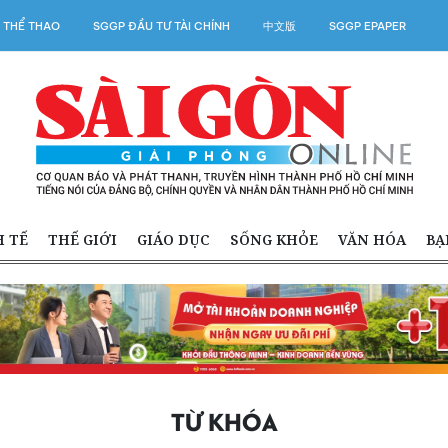
 THỂ THAO
SGGP ĐẦU TƯ TÀI CHÍNH
中文版
SGGP EPAPER
H TẾ
THẾ GIỚI
GIÁO DỤC
SỐNG KHỎE
VĂN HÓA
BẠ
TỪ KHÓA