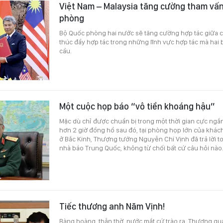
Việt Nam – Malaysia tăng cường tham vấn
phòng
Bộ Quốc phòng hai nước sẽ tăng cường hợp tác giữa c
thúc đẩy hợp tác trong những lĩnh vực hợp tác mà hai
cầu.
Một cuộc họp báo “vô tiền khoáng hậu”
Mặc dù chỉ được chuẩn bị trong một thời gian cực ngắ
hơn 2 giờ đồng hồ sau đó, tại phòng họp lớn của khác
ở Bắc Kinh, Thượng tướng Nguyễn Chí Vịnh đã trả lời t
nhà báo Trung Quốc, không từ chối bất cứ câu hỏi nào
Tiếc thương anh Năm Vịnh!
Bàng hoàng, thẫn thờ, nước mắt cứ trào ra. Thương qu