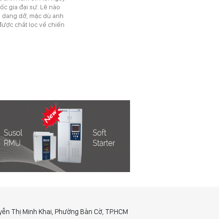
ốc gia đại sự. Lẽ nào
ủ, dang dở, mặc dù anh
được chắt lọc về chiến
yễn Thị Minh Khai, Phường Bàn Cờ, TP.HCM