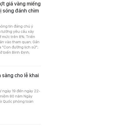
ượt giá vàng miếng
bị sóng đánh chìm
thông tin đáng chú ý
ủ tướng yêu cầu xây
ở mức trên 8%; Triển
ân vào tham quan; Gần
ia "Con đường lịch sử";
ở biển Bình Định;
 sàng cho lễ khai
ừ ngày 19 đến ngày 22-
ỷ niệm 80 năm Ngày
ội Quốc phòng toàn