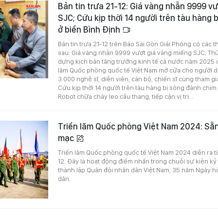
Bản tin trưa 21-12: Giá vàng nhẫn 9999 v
SJC; Cứu kịp thời 14 người trên tàu hàng 
ở biển Bình Định
Bản tin trưa 21-12 trên Báo Sài Gòn Giải Phóng có các 
sau: Giá vàng nhẫn 9999 vượt giá vàng miếng SJC; Th
dựng kịch bản tăng trưởng kinh tế cả nước năm 2025 
lãm Quốc phòng quốc tế Việt Nam mở cửa cho người d
3.000 nghệ sĩ, diễn viên, cán bộ, chiến sĩ cùng tham g
Cứu kịp thời 14 người trên tàu hàng bị sóng đánh chìm 
Robot chữa cháy leo cầu thang, tiếp cận vị trí...
Triển lãm Quốc phòng Việt Nam 2024: Sẵn
mạc
Triển lãm Quốc phòng quốc tế Việt Nam 2024 diễn ra t
12. Đây là hoạt động điểm nhấn trong chuỗi sự kiện k
thành lập Quân đội nhân dân Việt Nam, 35 năm Ngày h
dân.