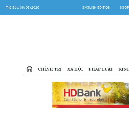
Thứ Bảy, 08/08/2026
ENGLISH EDITION
SGGP
CHÍNH TRỊ
XÃ HỘI
PHÁP LUẬT
KIN