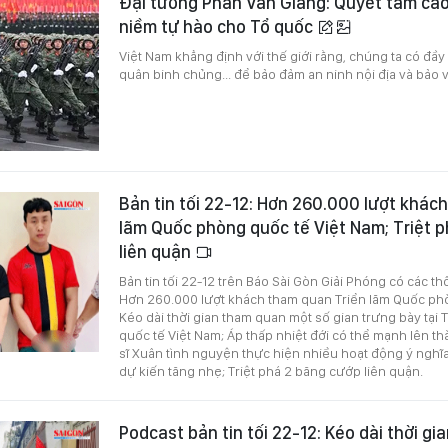
Đại tướng Phan Văn Giang: Quyết tâm cao
niềm tự hào cho Tổ quốc
Việt Nam khẳng định với thế giới rằng, chúng ta có đầy
quân binh chủng... để bảo đảm an ninh nội địa và bảo 
Bản tin tối 22-12: Hơn 260.000 lượt khác
lãm Quốc phòng quốc tế Việt Nam; Triệt 
liên quận
Bản tin tối 22-12 trên Báo Sài Gòn Giải Phóng có các th
Hơn 260.000 lượt khách tham quan Triển lãm Quốc phò
Kéo dài thời gian tham quan một số gian trưng bày tại
quốc tế Việt Nam; Áp thấp nhiệt đới có thể mạnh lên t
sĩ Xuân tình nguyện thực hiện nhiều hoạt động ý ngh
dự kiến tăng nhẹ; Triệt phá 2 băng cướp liên quận.
Podcast bản tin tối 22-12: Kéo dài thời g