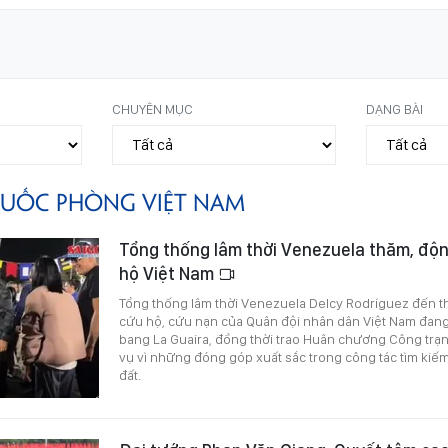
CHUYÊN MỤC
DẠNG BÀI
UỐC PHÒNG VIỆT NAM
Tổng thống lâm thời Venezuela thăm, độ
hộ Việt Nam
Tổng thống lâm thời Venezuela Delcy Rodríguez đến t
cứu hộ, cứu nạn của Quân đội nhân dân Việt Nam đang 
bang La Guaira, đồng thời trao Huân chương Công trạ
vụ vì những đóng góp xuất sắc trong công tác tìm kiế
đất.