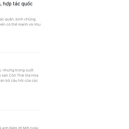
, hợp tác quốc
ác quân, binh chủng;
 bên có thế mạnh và nhu
n, nhưng trong suốt
h sạn Côn Thái Gia Hoa
oàn bộ câu hỏi của các
.
á anh Năm ơi! Mới ngày