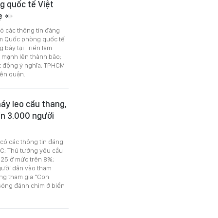
g quốc tế Việt
hẹ
có các thông tin đáng
ãm Quốc phòng quốc tế
 bày tại Triển lãm
ể mạnh lên thành bão;
ạt động ý nghĩa; TPHCM
iên quận.
háy leo cầu thang,
ần 3.000 người
 có các thông tin đáng
JC; Thủ tướng yêu cầu
025 ở mức trên 8%;
gười dân vào tham
ùng tham gia "Con
 sóng đánh chìm ở biển