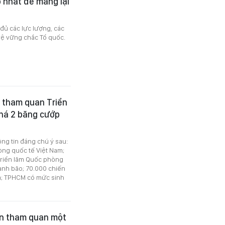
 nhất để mang lại
 đủ các lực lượng, các
vệ vững chắc Tổ quốc.
h tham quan Triển
phá 2 băng cướp
ông tin đáng chú ý sau:
ng quốc tế Việt Nam;
 Triển lãm Quốc phòng
hành bão; 70.000 chiến
ĩa; TPHCM có mức sinh
ian tham quan một