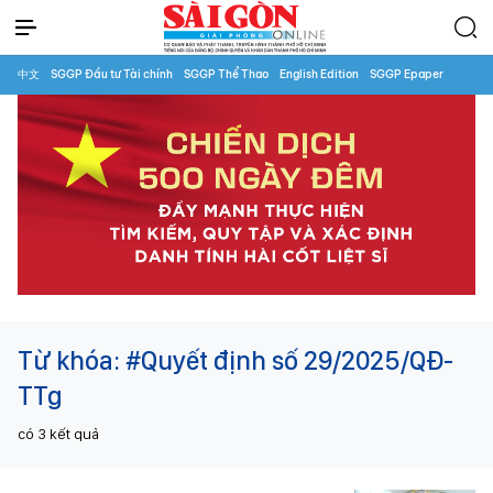
中文
SGGP Đầu tư Tài chính
SGGP Thể Thao
English Edition
SGGP Epaper
Từ khóa:
#Quyết định số 29/2025/QĐ-
TTg
có
3
kết quả