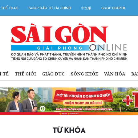
 THỂ THAO
SGGP ĐẦU TƯ TÀI CHÍNH
中文版
SGGP EPAPER
H TẾ
THẾ GIỚI
GIÁO DỤC
SỐNG KHỎE
VĂN HÓA
BẠ
TỪ KHÓA