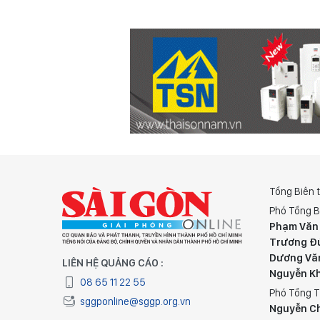
Tổng Biên 
Phó Tổng B
Phạm Văn
Trương Đ
Dương Vă
LIÊN HỆ QUẢNG CÁO :
Nguyễn K
08 65 11 22 55
Phó Tổng T
sggponline@sggp.org.vn
Nguyễn C