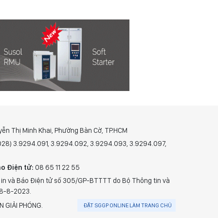
yễn Thị Minh Khai, Phường Bàn Cờ, TP.HCM
(028) 3.9294.091, 3.9294.092, 3.9294.093, 3.9294.097,
o Điện tử:
08 65 11 22 55
 in và Báo Điện tử số 305/GP-BTTTT do Bộ Thông tin và
28-8-2023.
N GIẢI PHÓNG.
ĐẶT SGGP ONLINE LÀM TRANG CHỦ