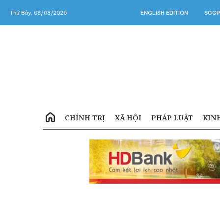
Thứ Bảy, 08/08/2026
ENGLISH EDITION
SGGP
CHÍNH TRỊ
XÃ HỘI
PHÁP LUẬT
KIN