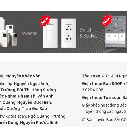
tập:
Nguyễn Khắc Văn
Tòa soạn
: 432-434 Ngu
iên tập:
Nguyễn Ngọc Anh
,
Điện thoại Báo SGGP
: 
 Trường
,
Bùi Thị Hồng Sương
,
3.9294.098
ức Nghĩa
,
Phạm Thị Vân Anh
,
Điện thoại Tòa soạn Bá
n Quang
,
Nguyễn Đức Hiển
,
Giấy phép hoạt động Báo
hắc Cường
,
Trần Gia Bảo
Truyền thông cấp ngày 
hư ký tòa soạn:
Ngô Quang Trưởng
,
© Bản quyền Báo SÀI GÒ
hiến Dũng
,
Nguyễn Phước Bình