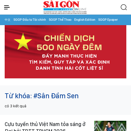
中文
SGGP Đầu tư Tài chính
SGGP Thể Thao
English Edition
SGGP Epaper
Từ khóa:
#Sân Đầm Sen
có
3
kết quả
Cựu tuyển thủ Việt Nam tỏa sáng ở