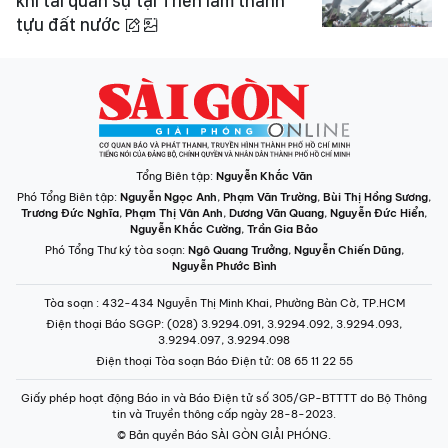
khí tài quân sự tại Triển lãm thành
tựu đất nước
Tổng Biên tập:
Nguyễn Khắc Văn
Phó Tổng Biên tập:
Nguyễn Ngọc Anh
,
Phạm Văn Trường
,
Bùi Thị Hồng Sương
,
Trương Đức Nghĩa
,
Phạm Thị Vân Anh
,
Dương Văn Quang
,
Nguyễn Đức Hiển
,
Nguyễn Khắc Cường
,
Trần Gia Bảo
Phó Tổng Thư ký tòa soạn:
Ngô Quang Trưởng
,
Nguyễn Chiến Dũng
,
Nguyễn Phước Bình
Tòa soạn
: 432-434 Nguyễn Thị Minh Khai, Phường Bàn Cờ, TP.HCM
Điện thoại Báo SGGP
: (028) 3.9294.091, 3.9294.092, 3.9294.093,
3.9294.097, 3.9294.098
Điện thoại Tòa soạn Báo Điện tử
: 08 65 11 22 55
Giấy phép hoạt động Báo in và Báo Điện tử số 305/GP-BTTTT do Bộ Thông
tin và Truyền thông cấp ngày 28-8-2023.
© Bản quyền Báo SÀI GÒN GIẢI PHÓNG.