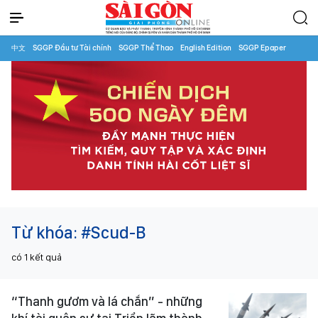
中文
SGGP Đầu tư Tài chính
SGGP Thể Thao
English Edition
SGGP Epaper
Từ khóa:
#Scud-B
có
1
kết quả
“Thanh gươm và lá chắn” - những