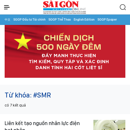
中文
SGGP Đầu tư Tài chính
SGGP Thể Thao
English Edition
SGGP Epaper
Từ khóa:
#SMR
có
7
kết quả
Liên kết tạo nguồn nhân lực điện