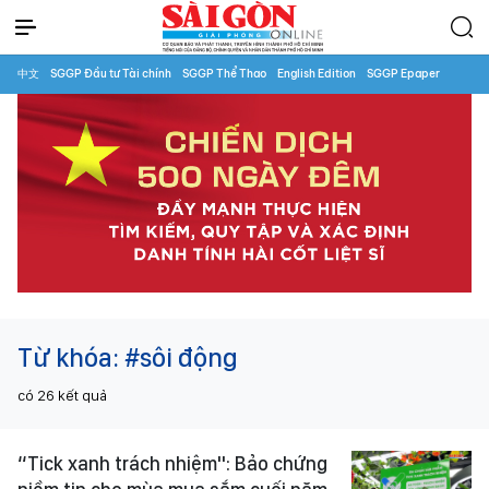
中文
SGGP Đầu tư Tài chính
SGGP Thể Thao
English Edition
SGGP Epaper
Từ khóa:
#sôi động
có
26
kết quả
“Tick xanh trách nhiệm": Bảo chứng