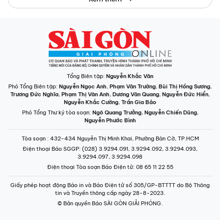
Tổng Biên tập:
Nguyễn Khắc Văn
Phó Tổng Biên tập:
Nguyễn Ngọc Anh
,
Phạm Văn Trường
,
Bùi Thị Hồng Sương
,
Trương Đức Nghĩa
,
Phạm Thị Vân Anh
,
Dương Văn Quang
,
Nguyễn Đức Hiển
,
Nguyễn Khắc Cường
,
Trần Gia Bảo
Phó Tổng Thư ký tòa soạn:
Ngô Quang Trưởng
,
Nguyễn Chiến Dũng
,
Nguyễn Phước Bình
Tòa soạn
: 432-434 Nguyễn Thị Minh Khai, Phường Bàn Cờ, TP.HCM
Điện thoại Báo SGGP
: (028) 3.9294.091, 3.9294.092, 3.9294.093,
3.9294.097, 3.9294.098
Điện thoại Tòa soạn Báo Điện tử
: 08 65 11 22 55
Giấy phép hoạt động Báo in và Báo Điện tử số 305/GP-BTTTT do Bộ Thông
tin và Truyền thông cấp ngày 28-8-2023.
© Bản quyền Báo SÀI GÒN GIẢI PHÓNG.