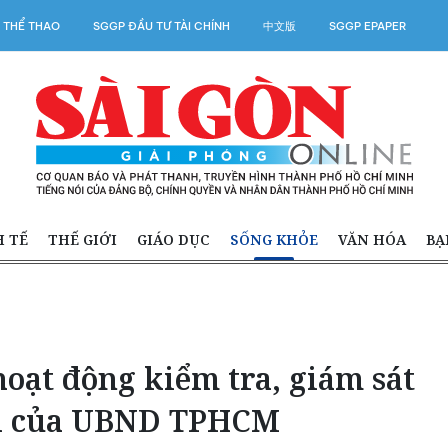
 THỂ THAO
SGGP ĐẦU TƯ TÀI CHÍNH
中文版
SGGP EPAPER
H TẾ
THẾ GIỚI
GIÁO DỤC
SỐNG KHỎE
VĂN HÓA
BẠ
oạt động kiểm tra, giám sát
hị của UBND TPHCM