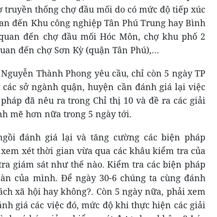
ợ truyền thống chợ đầu mối do có mức độ tiếp xúc
uan đến Khu công nghiệp Tân Phú Trung hay Bình
n quan đến chợ đầu mối Hóc Môn, chợ khu phố 2
 quan đến chợ Sơn Kỳ (quận Tân Phú),…
í Nguyễn Thành Phong yêu cầu, chỉ còn 5 ngày TP
n các sở ngành quận, huyện cần đánh giá lại việc
 pháp đã nêu ra trong Chỉ thị 10 và đề ra các giải
nh mẽ hơn nữa trong 5 ngày tới.
gồi đánh giá lại và tăng cường các biện pháp
 xem xét thời gian vừa qua các khâu kiểm tra của
tra giám sát như thế nào. Kiểm tra các biện pháp
bàn của mình. Để ngày 30-6 chúng ta cùng đánh
 cách xã hội hay không?. Còn 5 ngày nữa, phải xem
nh giá các việc đó, mức độ khi thực hiện các giải