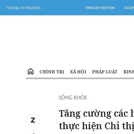
Thứ Sáu, 07/08/2026
ENGLISH EDITION
SGGP
CHÍNH TRỊ
XÃ HỘI
PHÁP LUẬT
KIN
SỐNG KHỎE
Tăng cường các h
thực hiện Chỉ t