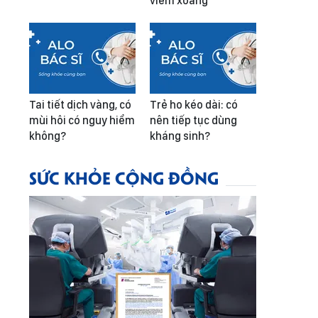
viêm xoang
Tai tiết dịch vàng, có
Trẻ ho kéo dài: có
mùi hôi có nguy hiểm
nên tiếp tục dùng
không?
kháng sinh?
SỨC KHỎE CỘNG ĐỒNG