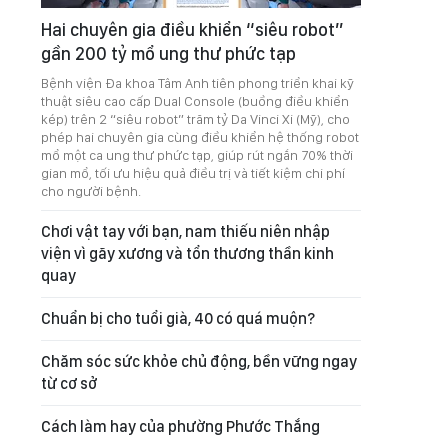
Hai chuyên gia điều khiển “siêu robot”
gần 200 tỷ mổ ung thư phức tạp
Bệnh viện Đa khoa Tâm Anh tiên phong triển khai kỹ
thuật siêu cao cấp Dual Console (buồng điều khiển
kép) trên 2 “siêu robot” trăm tỷ Da Vinci Xi (Mỹ), cho
phép hai chuyên gia cùng điều khiển hệ thống robot
mổ một ca ung thư phức tạp, giúp rút ngắn 70% thời
gian mổ, tối ưu hiệu quả điều trị và tiết kiệm chi phí
cho người bệnh.
Chơi vật tay với bạn, nam thiếu niên nhập
viện vì gãy xương và tổn thương thần kinh
quay
Chuẩn bị cho tuổi già, 40 có quá muộn?
Chăm sóc sức khỏe chủ động, bền vững ngay
từ cơ sở
Cách làm hay của phường Phước Thắng