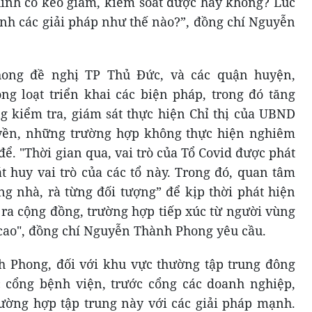
 hình có kéo giảm, kiểm soát được hay không? Lúc
ịnh các giải pháp như thế nào?”, đồng chí Nguyễn
ong đề nghị TP Thủ Đức, và các quận huyện,
ồng loạt triển khai các biện pháp, trong đó tăng
 kiểm tra, giám sát thực hiện Chỉ thị của UBND
uyền, những trường hợp không thực hiện nghiêm
 để.
"Thời gian qua, vai trò của Tổ Covid được phát
át huy vai trò của các tổ này. Trong đó, quan tâm
ng nhà, rà từng đối tượng” để kịp thời phát hiện
 ra cộng đồng, trường hợp tiếp xúc từ người vùng
 cao", đồng chí Nguyễn Thành Phong yêu cầu.
h Phong, đ
ối với khu vực thường tập trung đông
c cổng bệnh viện, trước cổng các doanh nghiệp,
rường hợp tập trung này với các giải pháp mạnh.