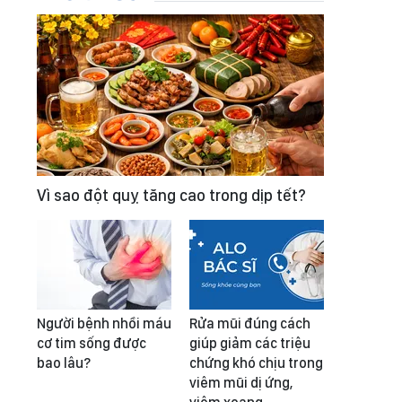
Vì sao đột quỵ tăng cao trong dịp tết?
Người bệnh nhồi máu
Rửa mũi đúng cách
cơ tim sống được
giúp giảm các triệu
bao lâu?
chứng khó chịu trong
viêm mũi dị ứng,