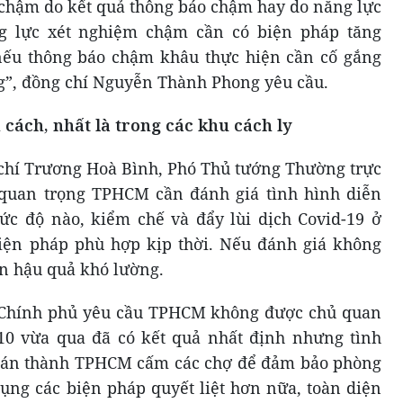
chậm do kết quả thông báo chậm hay do năng lực
g lực xét nghiệm chậm cần có biện pháp tăng
 nếu thông báo chậm khâu thực hiện cần cố gắng
g”, đồng chí Nguyễn Thành Phong yêu cầu.
cách, nhất là trong các khu cách ly
g chí Trương Hoà Bình, Phó Thủ tướng Thường trực
 quan trọng TPHCM cần đánh giá tình hình diễn
ức độ nào, kiểm chế và đẩy lùi dịch Covid-19 ở
iện pháp phù hợp kịp thời. Nếu đánh giá không
ến hậu quả khó lường.
 Chính phủ yêu cầu TPHCM không được chủ quan
 10 vừa qua đã có kết quả nhất định nhưng tình
i tán thành TPHCM cấm các chợ để đảm bảo phòng
ng các biện pháp quyết liệt hơn nữa, toàn diện