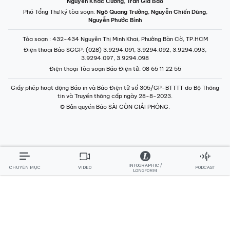
Nguyễn Khắc Cường
,
Trần Gia Bảo
Phó Tổng Thư ký tòa soạn:
Ngô Quang Trưởng
,
Nguyễn Chiến Dũng
,
Nguyễn Phước Bình
Tòa soạn
: 432-434 Nguyễn Thị Minh Khai, Phường Bàn Cờ, TP.HCM
Điện thoại Báo SGGP
: (028) 3.9294.091, 3.9294.092, 3.9294.093,
3.9294.097, 3.9294.098
Điện thoại Tòa soạn Báo Điện tử
: 08 65 11 22 55
Giấy phép hoạt động Báo in và Báo Điện tử số 305/GP-BTTTT do Bộ Thông
tin và Truyền thông cấp ngày 28-8-2023.
© Bản quyền Báo SÀI GÒN GIẢI PHÓNG.
INFOGRAPHIC /
CHUYÊN MỤC
VIDEO
PODCAST
LONGFORM