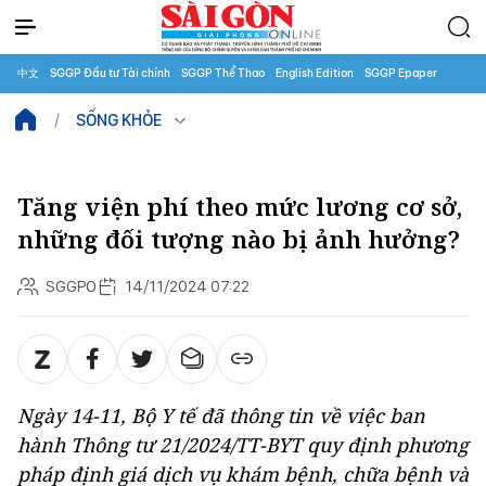
中文
SGGP Đầu tư Tài chính
SGGP Thể Thao
English Edition
SGGP Epaper
SỐNG KHỎE
Tăng viện phí theo mức lương cơ sở,
những đối tượng nào bị ảnh hưởng?
SGGPO
14/11/2024 07:22
Ngày 14-11, Bộ Y tế đã thông tin về việc ban
hành Thông tư 21/2024/TT-BYT quy định phương
pháp định giá dịch vụ khám bệnh, chữa bệnh và