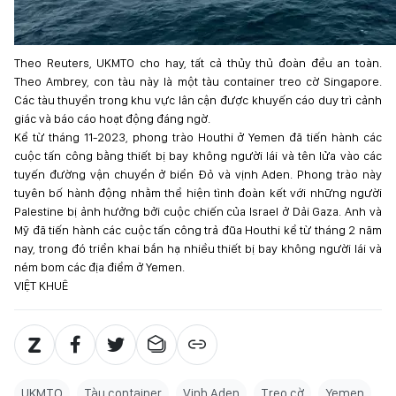
Theo Reuters, UKMTO cho hay, tất cả thủy thủ đoàn đều an toàn.
Theo Ambrey, con tàu này là một tàu container treo cờ Singapore.
Các tàu thuyền trong khu vực lân cận được khuyến cáo duy trì cảnh
giác và báo cáo hoạt động đáng ngờ.
Kể từ tháng 11-2023, phong trào Houthi ở Yemen đã tiến hành các
cuộc tấn công bằng thiết bị bay không người lái và tên lửa vào các
tuyến đường vận chuyển ở biển Đỏ và vịnh Aden. Phong trào này
tuyên bố hành động nhằm thể hiện tình đoàn kết với những người
Palestine bị ảnh hưởng bởi cuộc chiến của Israel ở Dải Gaza. Anh và
Mỹ đã tiến hành các cuộc tấn công trả đũa Houthi kể từ tháng 2 năm
nay, trong đó triển khai bắn hạ nhiều thiết bị bay không người lái và
ném bom các địa điểm ở Yemen.
VIỆT KHUÊ
UKMTO
Tàu container
Vịnh Aden
Treo cờ
Yemen