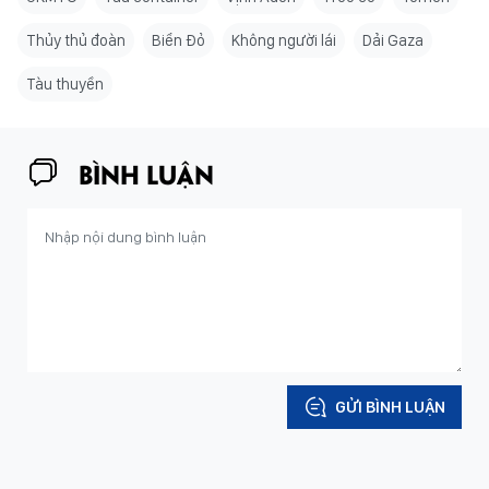
Thủy thủ đoàn
Biển Đỏ
Không người lái
Dải Gaza
Tàu thuyền
BÌNH LUẬN
GỬI BÌNH LUẬN