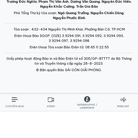
Trương Đức Nghĩa
,
Phạm Thị Vân Anh
,
Dương Văn Quang
,
Nguyễn Đức Hiển
,
Nguyễn Khắc Cường
,
Trần Gia Bảo
Phó Tổng Thư ký tòa soạn:
Ngô Quang Trưởng
,
Nguyễn Chiến Dũng
,
Nguyễn Phước Bình
Tòa soạn
: 432-434 Nguyễn Thị Minh Khai, Phường Bàn Cờ, TP.HCM
Điện thoại Báo SGGP
: (028) 3.9294.091, 3.9294.092, 3.9294.093,
3.9294.097, 3.9294.098
Điện thoại Tòa soạn Báo Điện tử
: 08 65 11 22 55
Giấy phép hoạt động Báo in và Báo Điện tử số 305/GP-BTTTT do Bộ Thông
tin và Truyền thông cấp ngày 28-8-2023.
© Bản quyền Báo SÀI GÒN GIẢI PHÓNG.
INFOGRAPHIC /
CHUYÊN MỤC
VIDEO
PODCAST
LONGFORM