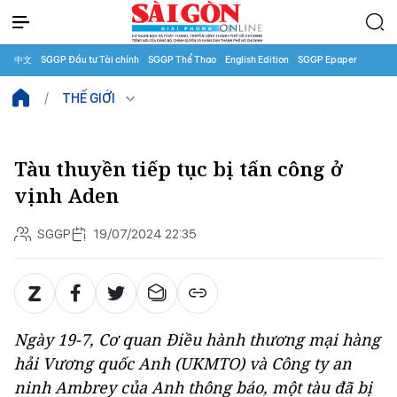
中文
SGGP Đầu tư Tài chính
SGGP Thể Thao
English Edition
SGGP Epaper
THẾ GIỚI
Tàu thuyền tiếp tục bị tấn công ở
vịnh Aden
SGGP
19/07/2024 22:35
Ngày 19-7, Cơ quan Điều hành thương mại hàng
hải Vương quốc Anh (UKMTO) và Công ty an
ninh Ambrey của Anh thông báo, một tàu đã bị