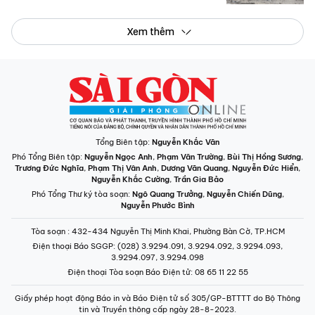
Xem thêm
Tổng Biên tập:
Nguyễn Khắc Văn
Phó Tổng Biên tập:
Nguyễn Ngọc Anh
,
Phạm Văn Trường
,
Bùi Thị Hồng Sương
,
Trương Đức Nghĩa
,
Phạm Thị Vân Anh
,
Dương Văn Quang
,
Nguyễn Đức Hiển
,
Nguyễn Khắc Cường
,
Trần Gia Bảo
Phó Tổng Thư ký tòa soạn:
Ngô Quang Trưởng
,
Nguyễn Chiến Dũng
,
Nguyễn Phước Bình
Tòa soạn
: 432-434 Nguyễn Thị Minh Khai, Phường Bàn Cờ, TP.HCM
Điện thoại Báo SGGP
: (028) 3.9294.091, 3.9294.092, 3.9294.093,
3.9294.097, 3.9294.098
Điện thoại Tòa soạn Báo Điện tử
: 08 65 11 22 55
Giấy phép hoạt động Báo in và Báo Điện tử số 305/GP-BTTTT do Bộ Thông
tin và Truyền thông cấp ngày 28-8-2023.