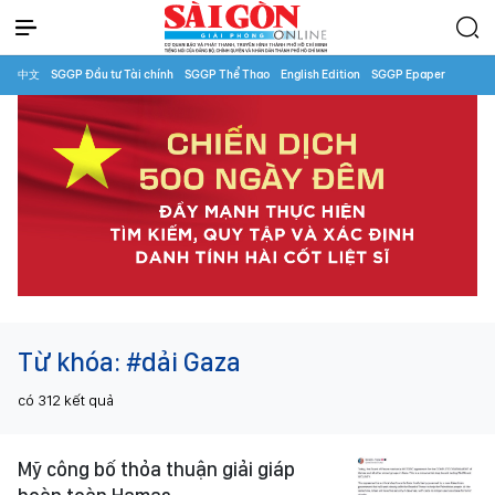
中文
SGGP Đầu tư Tài chính
SGGP Thể Thao
English Edition
SGGP Epaper
Từ khóa:
#dải Gaza
có
312
kết quả
Mỹ công bố thỏa thuận giải giáp