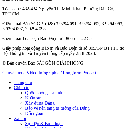
Tòa soạn
: 432-434 Nguyễn Thị Minh Khai, Phường Bàn Cờ,
TP.HCM
Điện thoại Báo SGGP
: (028) 3.9294.091, 3.9294.092, 3.9294.093,
3.9294.097, 3.9294.098
Điện thoại Tòa soạn Báo Điện tử
: 08 65 11 22 55
Giấy phép hoạt động Báo in và Báo Điện tử số 305/GP-BTTTT do
Bộ Thông tin và Truyền thông cấp ngày 28-8-2023.
© Bản quyền Báo SÀI GÒN GIẢI PHÓNG.
Chuyên mục
Video
Infographic / Longform
Podcast
Trang chủ
Chính trị
Quốc phòng – an ninh
Nhân sự
Xây dựng Đảng
Bảo vệ nền tảng tư tưởng của Đảng
Đối ngoại
Xã hội
Sự kiện & Bình luận