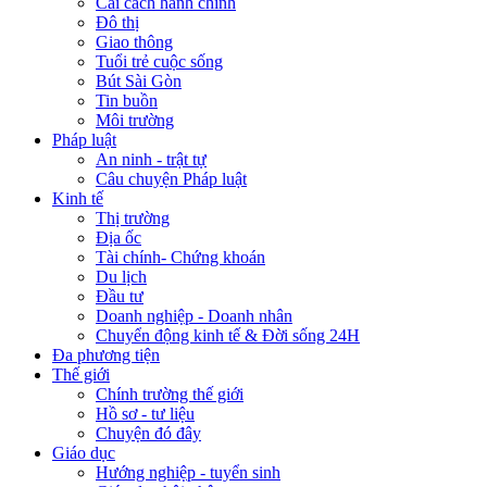
Cải cách hành chính
Đô thị
Giao thông
Tuổi trẻ cuộc sống
Bút Sài Gòn
Tin buồn
Môi trường
Pháp luật
An ninh - trật tự
Câu chuyện Pháp luật
Kinh tế
Thị trường
Địa ốc
Tài chính- Chứng khoán
Du lịch
Đầu tư
Doanh nghiệp - Doanh nhân
Chuyển động kinh tế & Đời sống 24H
Đa phương tiện
Thế giới
Chính trường thế giới
Hồ sơ - tư liệu
Chuyện đó đây
Giáo dục
Hướng nghiệp - tuyển sinh