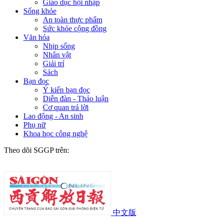
Giáo dục hội nhập
Sống khỏe
An toàn thực phẩm
Sức khỏe cộng đồng
Văn hóa
Nhịp sống
Nhân vật
Giải trí
Sách
Bạn đọc
Ý kiến bạn đọc
Diễn đàn - Thảo luận
Cơ quan trả lời
Lao động - An sinh
Phụ nữ
Khoa học công nghệ
Theo dõi SGGP trên:
中文版