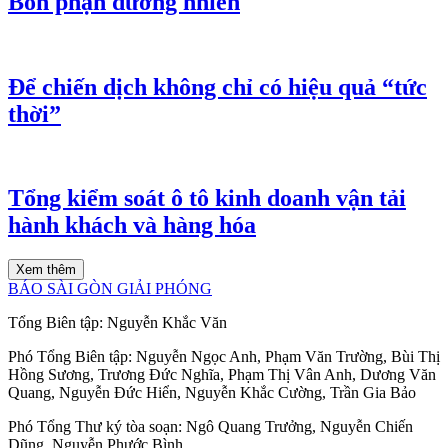
Bổn phận đương nhiên
Để chiến dịch không chỉ có hiệu quả “tức
thời”
Tổng kiểm soát ô tô kinh doanh vận tải
hành khách và hàng hóa
Xem thêm
BÁO SÀI GÒN GIẢI PHÓNG
Tổng Biên tập:
Nguyễn Khắc Văn
Phó Tổng Biên tập:
Nguyễn Ngọc Anh
,
Phạm Văn Trường
,
Bùi Thị
Hồng Sương
,
Trương Đức Nghĩa
,
Phạm Thị Vân Anh
,
Dương Văn
Quang
,
Nguyễn Đức Hiển
,
Nguyễn Khắc Cường
,
Trần Gia Bảo
Phó Tổng Thư ký tòa soạn:
Ngô Quang Trưởng
,
Nguyễn Chiến
Dũng
,
Nguyễn Phước Bình