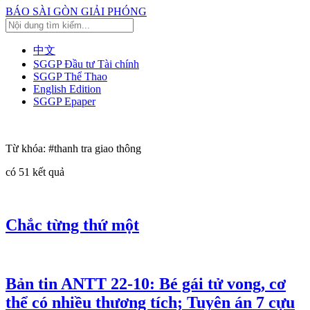
BÁO SÀI GÒN GIẢI PHÓNG
中文
SGGP Đầu tư Tài chính
SGGP Thể Thao
English Edition
SGGP Epaper
Từ khóa:
#thanh tra giao thông
có
51
kết quả
Chắc từng thứ một
Bản tin ANTT 22-10: Bé gái tử vong, cơ
thể có nhiều thương tích; Tuyên án 7 cựu