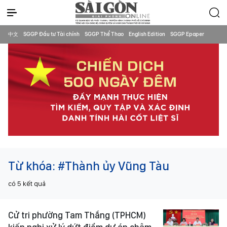
中文
SGGP Đầu tư Tài chính
SGGP Thể Thao
English Edition
SGGP Epaper
Từ khóa:
#Thành ủy Vũng Tàu
có
5
kết quả
Cử tri phường Tam Thắng (TPHCM)