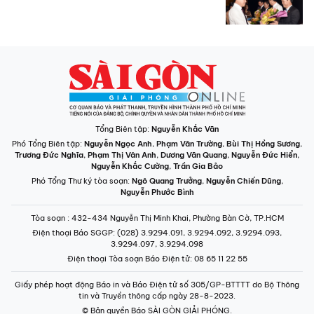
Tổng Biên tập:
Nguyễn Khắc Văn
Phó Tổng Biên tập:
Nguyễn Ngọc Anh
,
Phạm Văn Trường
,
Bùi Thị Hồng Sương
,
Trương Đức Nghĩa
,
Phạm Thị Vân Anh
,
Dương Văn Quang
,
Nguyễn Đức Hiển
,
Nguyễn Khắc Cường
,
Trần Gia Bảo
Phó Tổng Thư ký tòa soạn:
Ngô Quang Trưởng
,
Nguyễn Chiến Dũng
,
Nguyễn Phước Bình
Tòa soạn
: 432-434 Nguyễn Thị Minh Khai, Phường Bàn Cờ, TP.HCM
Điện thoại Báo SGGP
: (028) 3.9294.091, 3.9294.092, 3.9294.093,
3.9294.097, 3.9294.098
Điện thoại Tòa soạn Báo Điện tử
: 08 65 11 22 55
Giấy phép hoạt động Báo in và Báo Điện tử số 305/GP-BTTTT do Bộ Thông
tin và Truyền thông cấp ngày 28-8-2023.
© Bản quyền Báo SÀI GÒN GIẢI PHÓNG.