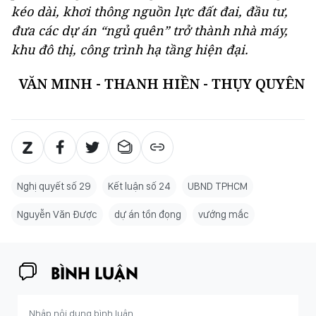
kéo dài, khơi thông nguồn lực đất đai, đầu tư,
đưa các dự án “ngủ quên” trở thành nhà máy,
khu đô thị, công trình hạ tầng hiện đại.
VĂN MINH - THANH HIỀN - THỤY QUYÊN
Nghị quyết số 29
Kết luận số 24
UBND TPHCM
Nguyễn Văn Được
dự án tồn đọng
vướng mắc
BÌNH LUẬN