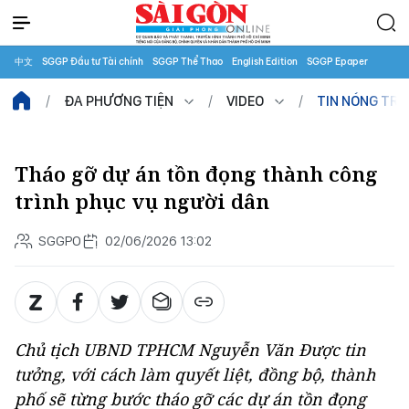
中文
SGGP Đầu tư Tài chính
SGGP Thể Thao
English Edition
SGGP Epaper
ĐA PHƯƠNG TIỆN
VIDEO
TIN NÓNG TR
Tháo gỡ dự án tồn đọng thành công
trình phục vụ người dân
SGGPO
02/06/2026 13:02
Chủ tịch UBND TPHCM Nguyễn Văn Được tin
tưởng, với cách làm quyết liệt, đồng bộ, thành
phố sẽ từng bước tháo gỡ các dự án tồn đọng