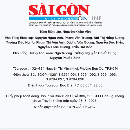
Tổng Biên tập:
Nguyễn Khắc Văn
Phó Tổng Biên tập:
Nguyễn Ngọc Anh
,
Phạm Văn Trường
,
Bùi Thị Hồng Sương
,
Trương Đức Nghĩa
,
Phạm Thị Vân Anh
,
Dương Văn Quang
,
Nguyễn Đức Hiển
,
Nguyễn Khắc Cường
,
Trần Gia Bảo
Phó Tổng Thư ký tòa soạn:
Ngô Quang Trưởng
,
Nguyễn Chiến Dũng
,
Nguyễn Phước Bình
Tòa soạn
: 432-434 Nguyễn Thị Minh Khai, Phường Bàn Cờ, TP.HCM
Điện thoại Báo SGGP
: (028) 3.9294.091, 3.9294.092, 3.9294.093,
3.9294.097, 3.9294.098
Điện thoại Tòa soạn Báo Điện tử
: 08 65 11 22 55
Giấy phép hoạt động Báo in và Báo Điện tử số 305/GP-BTTTT do Bộ Thông
tin và Truyền thông cấp ngày 28-8-2023.
© Bản quyền Báo SÀI GÒN GIẢI PHÓNG.