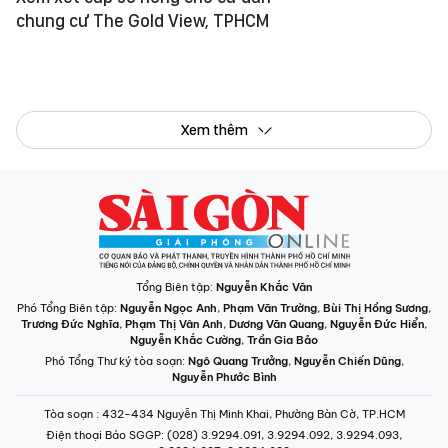
chung cư The Gold View, TPHCM
Xem thêm
Tổng Biên tập:
Nguyễn Khắc Văn
Phó Tổng Biên tập:
Nguyễn Ngọc Anh
,
Phạm Văn Trường
,
Bùi Thị Hồng Sương
,
Trương Đức Nghĩa
,
Phạm Thị Vân Anh
,
Dương Văn Quang
,
Nguyễn Đức Hiển
,
Nguyễn Khắc Cường
,
Trần Gia Bảo
Phó Tổng Thư ký tòa soạn:
Ngô Quang Trưởng
,
Nguyễn Chiến Dũng
,
Nguyễn Phước Bình
Tòa soạn
: 432-434 Nguyễn Thị Minh Khai, Phường Bàn Cờ, TP.HCM
Điện thoại Báo SGGP
: (028) 3.9294.091, 3.9294.092, 3.9294.093,