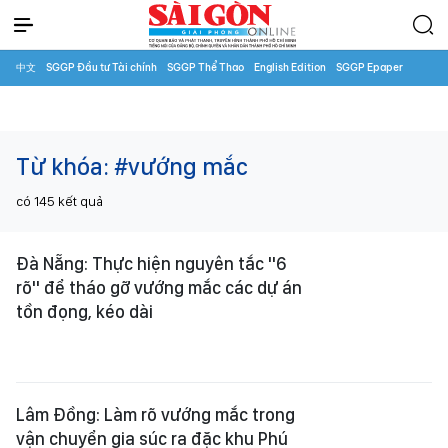
中文
SGGP Đầu tư Tài chính
SGGP Thể Thao
English Edition
SGGP Epaper
Từ khóa:
#vướng mắc
có
145
kết quả
Đà Nẵng: Thực hiện nguyên tắc "6
rõ" để tháo gỡ vướng mắc các dự án
tồn đọng, kéo dài
Lâm Đồng: Làm rõ vướng mắc trong
vận chuyển gia súc ra đặc khu Phú