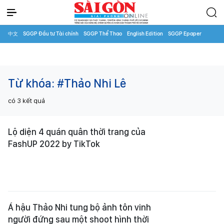
中文
SGGP Đầu tư Tài chính
SGGP Thể Thao
English Edition
SGGP Epaper
Từ khóa:
#Thảo Nhi Lê
có
3
kết quả
Lộ diện 4 quán quân thời trang của
FashUP 2022 by TikTok
Á hậu Thảo Nhi tung bộ ảnh tôn vinh
người đứng sau một shoot hình thời