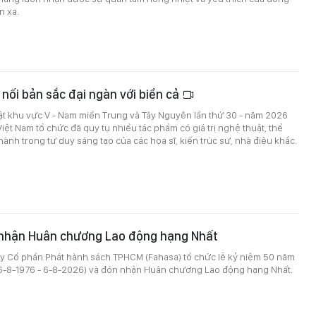
n xa.
 nối bản sắc đại ngàn với biển cả
ật khu vực V - Nam miền Trung và Tây Nguyên lần thứ 30 - năm 2026
Việt Nam tổ chức đã quy tụ nhiều tác phẩm có giá trị nghệ thuật, thể
hành trong tư duy sáng tạo của các họa sĩ, kiến trúc sư, nhà điêu khắc.
nhận Huân chương Lao động hạng Nhất
ty Cổ phần Phát hành sách TPHCM (Fahasa) tổ chức lễ kỷ niệm 50 năm
(6-8-1976 - 6-8-2026) và đón nhận Huân chương Lao động hạng Nhất.