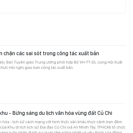
n chặn các sai sót trong công tác xuất bản
 Nội, Ban Tuyên giáo Trung ương phối hợp Bộ VH-TT-DL cùng Hội Xuất
chức Hội nghị giao ban công tác xuất bản.
khu - Bừng sáng du lịch văn hóa vùng đất Củ Chi
n hóa - lịch sử cách mạng với hình thức sân khấu thực cảnh ban đêm
của Khu di tích lịch sử Địa đạo Củ Chi (xã An Nhơn Tây, TPHCM) tổ chức
tháng luôn nhận được sự quan tâm nồng nhiệt và yêu thích của đông