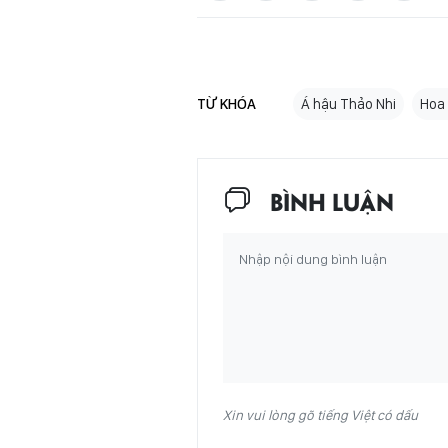
TỪ KHÓA
Á hậu Thảo Nhi
Hoa 
BÌNH LUẬN
Xin vui lòng gõ tiếng Việt có dấu