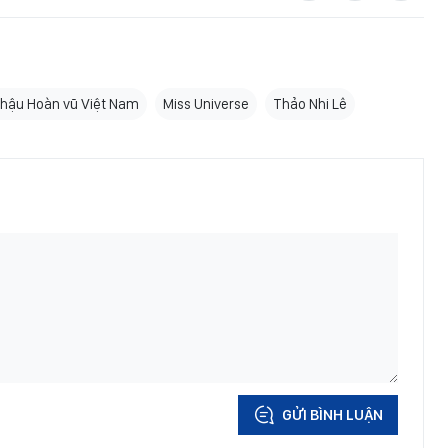
hậu Hoàn vũ Việt Nam
Miss Universe
Thảo Nhi Lê
GỬI BÌNH LUẬN