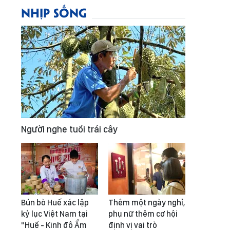
NHỊP SỐNG
Người nghe tuổi trái cây
Bún bò Huế xác lập
Thêm một ngày nghỉ,
kỷ lục Việt Nam tại
phụ nữ thêm cơ hội
"Huế - Kinh đô Ẩm
định vị vai trò