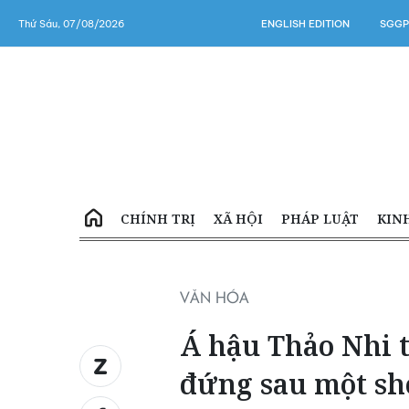
Thứ Sáu, 07/08/2026
ENGLISH EDITION
SGGP
CHÍNH TRỊ
XÃ HỘI
PHÁP LUẬT
KIN
VĂN HÓA
Á hậu Thảo Nhi 
đứng sau một sho