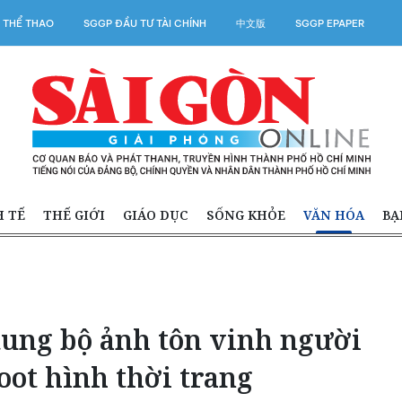
 THỂ THAO
SGGP ĐẦU TƯ TÀI CHÍNH
中文版
SGGP EPAPER
H TẾ
THẾ GIỚI
GIÁO DỤC
SỐNG KHỎE
VĂN HÓA
BẠ
tung bộ ảnh tôn vinh người
ot hình thời trang