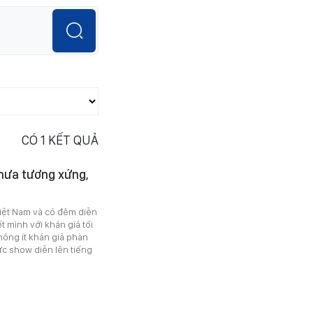
CÓ
1
KẾT QUẢ
chưa tương xứng,
 Việt Nam và có đêm diễn
t mình với khán giả tối
không ít khán giả phàn
ức show diễn lên tiếng