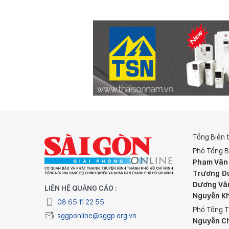
Tổng Biên 
Phó Tổng B
Phạm Văn
Trương Đ
Dương Vă
LIÊN HỆ QUẢNG CÁO :
Nguyễn K
08 65 11 22 55
Phó Tổng T
sggponline@sggp.org.vn
Nguyễn C