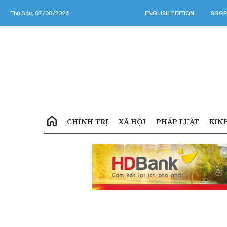
Thứ Sáu, 07/08/2026
ENGLISH EDITION
SGGP
CHÍNH TRỊ
XÃ HỘI
PHÁP LUẬT
KIN