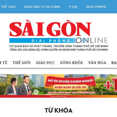
 THỂ THAO
SGGP ĐẦU TƯ TÀI CHÍNH
中文版
SGGP EPAPER
H TẾ
THẾ GIỚI
GIÁO DỤC
SỐNG KHỎE
VĂN HÓA
BẠ
TỪ KHÓA