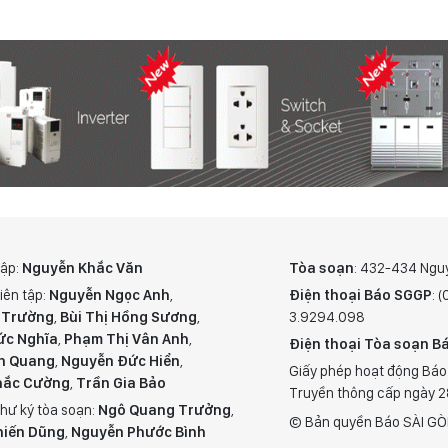
tập:
Nguyễn Khắc Văn
Tòa soạn
: 432-434 Ngu
iên tập:
Nguyễn Ngọc Anh
,
Điện thoại Báo SGGP
: 
 Trường
,
Bùi Thị Hồng Sương
,
3.9294.098
ức Nghĩa
,
Phạm Thị Vân Anh
,
Điện thoại Tòa soạn Bá
n Quang
,
Nguyễn Đức Hiển
,
Giấy phép hoạt động Báo
hắc Cường
,
Trần Gia Bảo
Truyền thông cấp ngày 
hư ký tòa soạn:
Ngô Quang Trưởng
,
© Bản quyền Báo SÀI GÒ
hiến Dũng
,
Nguyễn Phước Bình