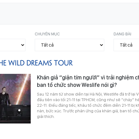
CHUYÊN MỤC
DẠNG BÀI
HE WILD DREAMS TOUR
Khán giả “giận tím người” vì trải nghiệm 
ban tổ chức show Weslife nói gì?
Sau 12 năm từ show diễn tại Hà Nội, Westlife đã trở lại
đầu tiên vào tối 21-11 tại TPHCM, cũng như sẽ “cháy” hế
22-11. Điều đáng tiếc, khâu tổ chức đêm diễn 21-11 bị 
nàn, bức xúc. Trước phản ứng của khán giả, ban tổ ch
giải thích.