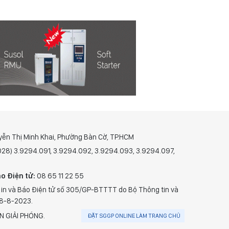
yễn Thị Minh Khai, Phường Bàn Cờ, TP.HCM
(028) 3.9294.091, 3.9294.092, 3.9294.093, 3.9294.097,
o Điện tử:
08 65 11 22 55
 in và Báo Điện tử số 305/GP-BTTTT do Bộ Thông tin và
28-8-2023.
N GIẢI PHÓNG.
ĐẶT SGGP ONLINE LÀM TRANG CHỦ